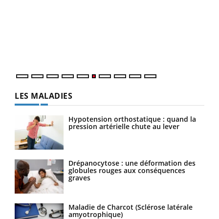
COU
You
Coup
vous
épis
LES MALADIES
Hypotension orthostatique : quand la
pression artérielle chute au lever
Drépanocytose : une déformation des
globules rouges aux conséquences
graves
Maladie de Charcot (Sclérose latérale
amyotrophique)