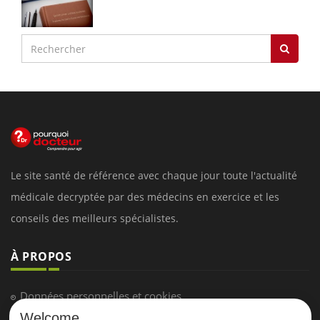
Le site santé de référence avec chaque jour toute l'actualité
médicale decryptée par des médecins en exercice et les
conseils des meilleurs spécialistes.
À PROPOS
Données personnelles et cookies
Welcome
Qui sommes-nous