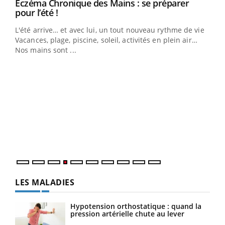
Eczéma Chronique des Mains : se préparer
Youtube
Youtube
pour l’été !
L'été arrive… et avec lui, un tout nouveau rythme de vie !
Vacances, plage, piscine, soleil, activités en plein air…
Nos mains sont ...
Dia
You
Le 
pers
ques
LES MALADIES
Hypotension orthostatique : quand la
pression artérielle chute au lever