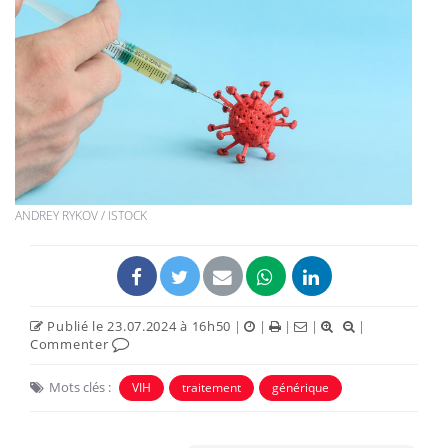
ANDREY RYKOV / ISTOCK
Publié le 23.07.2024 à 16h50
|
|
|
|
|
Commenter
Mots clés :
VIH
traitement
générique