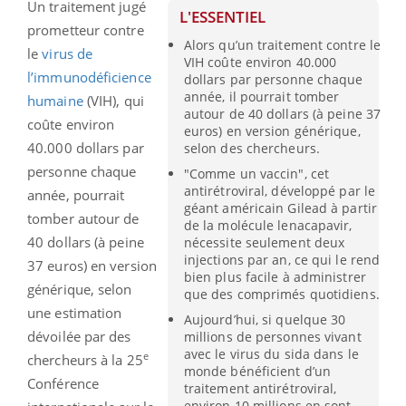
Un traitement jugé
L'ESSENTIEL
prometteur contre
Alors qu’un traitement contre le
le
virus de
VIH coûte environ 40.000
l’immunodéficience
dollars par personne chaque
année, il pourrait tomber
humaine
(VIH), qui
autour de 40 dollars (à peine 37
coûte environ
euros) en version générique,
40.000 dollars par
selon des chercheurs.
personne chaque
"Comme un vaccin", cet
antirétroviral, développé par le
année, pourrait
géant américain Gilead à partir
tomber autour de
de la molécule lenacapavir,
40 dollars (à peine
nécessite seulement deux
injections par an, ce qui le rend
37 euros) en version
bien plus facile à administrer
générique, selon
que des comprimés quotidiens.
une estimation
Aujourd’hui, si quelque 30
dévoilée par des
millions de personnes vivant
avec le virus du sida dans le
e
chercheurs à la 25
monde bénéficient d’un
Conférence
traitement antirétroviral,
environ 10 millions en sont