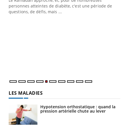
Le Ramadan approche, et, pour de nombreuses
Un établissement lié à un groupe mutualiste innove en
personnes atteintes de diabète, c'est une période de
matière de bilan de santé : l'utilisation d'un « jumeau
questions, de défis, mais ...
numérique » permet ...
COU
You
Coup
vous
épis
LES MALADIES
Hypotension orthostatique : quand la
pression artérielle chute au lever