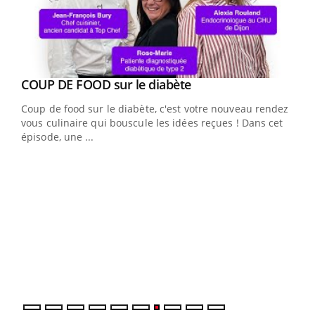
Youtube
cès
COUP DE FOOD sur le diabète
Youtube
Coup de food sur le diabète, c'est votre nouveau rendez-
 en
vous culinaire qui bouscule les idées reçues ! Dans cet
u
épisode, une ...
Qua
You
"Les
trav
DRH 