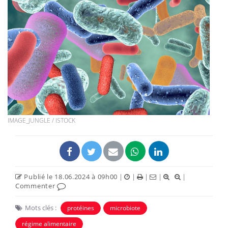
IMAGE_JUNGLE / ISTOCK
Publié le 18.06.2024 à 09h00
|
|
|
|
|
Commenter
Mots clés :
protéines
microbiote
régime alimentaire