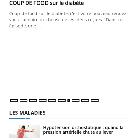
Youtube
cès
COUP DE FOOD sur le diabète
Youtube
Coup de food sur le diabète, c'est votre nouveau rendez-
 en
vous culinaire qui bouscule les idées reçues ! Dans cet
u
épisode, une ...
Qua
You
"Les
trav
DRH 
LES MALADIES
Hypotension orthostatique : quand la
pression artérielle chute au lever