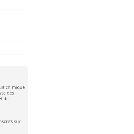
uit chimique
iste des
et de
nscrits sur