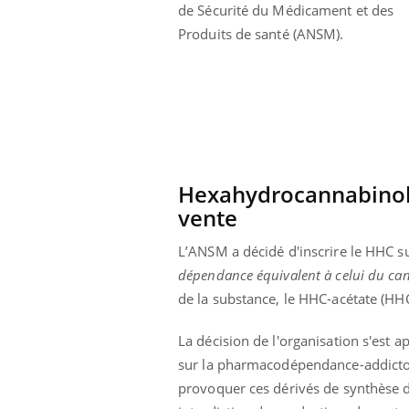
de Sécurité du Médicament et des
Produits de santé (ANSM).
Hexahydrocannabinol :
vente
L’ANSM a décidé d'inscrire le HHC su
dépendance équivalent à celui du ca
de la substance, le HHC-acétate (HH
prendre pour
Insuline & Charge mentale : et si on
Ecz
Youtube
You
La décision de l'organisation s'est 
Youtube
osait en parler??
pré
sur la pharmacodépendance-addictovi
llard mental ou
En 2026, l'insuline dans le diabète de type 2
L'ét
provoquer ces dérivés de synthèse d
tômes de la
reste entourée d'idées reçues chez les
ryth