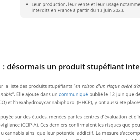
Leur production, leur vente et leur usage notamme
interdits en France à partir du 13 juin 2023.
 désormais un produit stupéfiant inter
r la liste des produits stupéfiants
"en raison d'un risque avéré d’
nnabis"
. Elle ajoute dans un
communiqué
publié le 12 juin que d
CO) et l’hexahydroxycannabiphorol (HHCP), y ont aussi été placés
éma Chronique des Mains : se
Diabète & Ramadan 
tube
Youtube
appuyée sur des études, menées par les centres d'évaluation et d'
Youtube
parer pour l’été !
Le Ramadan approche, et,
gilance (CEIP-A). Ces derniers confirmaient les risques que pe
é arrive… et avec lui, un tout nouveau
nombreuses personnes at
u cannabis ainsi que leur potentiel addictif. La mesure s'accom
me de vie ! Vacances, plage, piscine,
diabète, c'est une périod