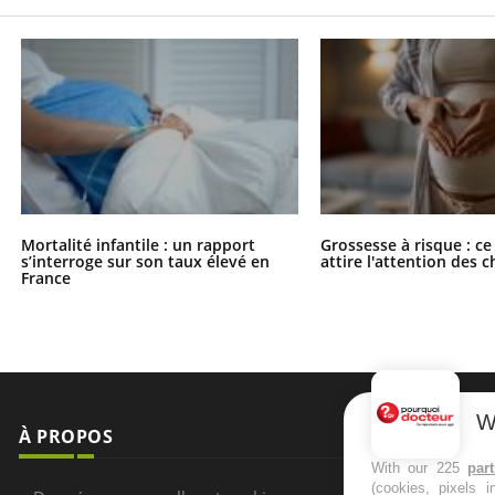
Mortalité infantile : un rapport
Grossesse à risque : ce
s’interroge sur son taux élevé en
attire l'attention des 
France
W
À PROPOS
NEWSLETT
With our 225
par
(cookies, pixels 
Recevez toute