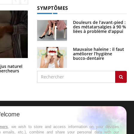
SYMPTÔMES
Douleurs de l’avant-pied :
des métatarsalgies à 90 %
liées à problème d’appui
Mauvaise haleine : il faut
améliorer l’hygiène
bucco-dentaire
Comment oublier les écrans en
 jus naturel
vacances ?
chercheurs
elcome
ER
tners
, we wish to store and access information on your devices
in emails, etc.), combine and share your personal data with our
s les semaines les meilleures