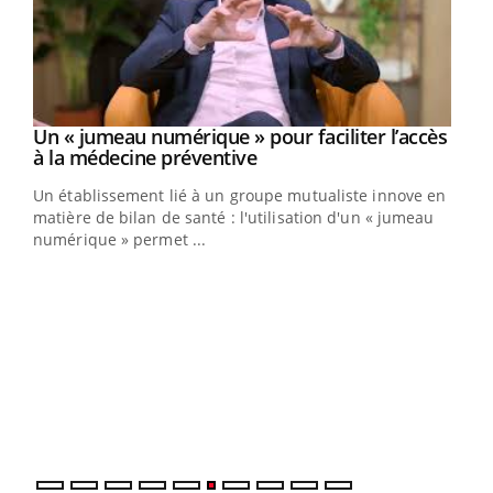
Un « jumeau numérique » pour faciliter l’accès
Youtube
Youtube
à la médecine préventive
Un établissement lié à un groupe mutualiste innove en
e
matière de bilan de santé : l'utilisation d'un « jumeau
numérique » permet ...
COU
You
Coup
vous
épis