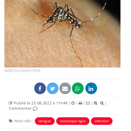
MARCOULIANA/ISTOCK
Publié le 25.08.2022 à 11h49
|
|
|
|
|
Commenter
Mots clés :
dengue
moustique tigre
infection