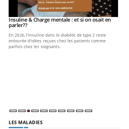
Youtube
Insuline & Charge mentale : et si on osait en
Youtube
Youtube
parler??
En 2026, l'insuline dans le diabète de type 2 reste
entourée d'idées reçues chez les patients comme
parfois chez les soignants.
Ecz
You
pour
L'ét
Vaca
Nos 
LES MALADIES