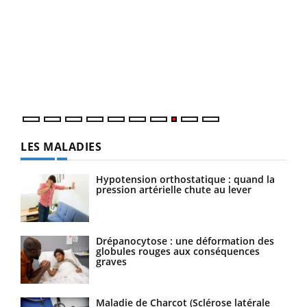
Ecz
You
(3/3
Dans
vous
quot
LES MALADIES
Hypotension orthostatique : quand la
pression artérielle chute au lever
Drépanocytose : une déformation des
globules rouges aux conséquences
graves
Maladie de Charcot (Sclérose latérale