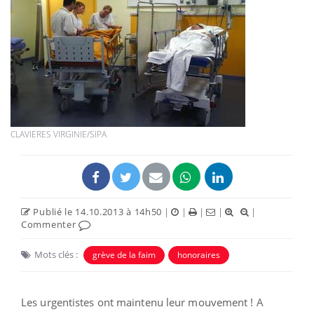
CLAVIERES VIRGINIE/SIPA
Publié le 14.10.2013 à 14h50
|
|
|
|
|
Commenter
Mots clés :
grève de la faim
honoraires
Les urgentistes ont maintenu leur mouvement ! A