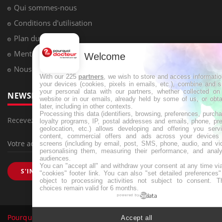
Qui sommes-nous
Conditions d'utilisation
Plan du site
Mentions Légales
Welcome
Nous contacter
With our 225
partners
, we wish to store and access informati
your devices (cookies, pixels in emails, etc.), combine and 
your personal data with our partners, whether collected on 
NEWSLETTER
website or in our emails, already held by some of us, or obt
later, including in other contexts.
Processing this data (identifiers, browsing, preferences, purch
Recevez toutes les semaines les meilleures infos santé
loyalty programs, IP, postal addresses and emails, phone, pr
geolocation, etc.) allows developing and offering you servi
content, commercial offers and ads across your devices
screens (including by email, post, SMS, phone, audio, and vi
personalising them, measuring their performance, and analy
audiences.
You can "accept all" and withdraw your consent at any time vi
S'INSCRIRE
"cookies" footer link
. You can also "set detailed preferences
object to processing activities not subject to consent. T
choices remain valid for 6 months.
powered by
Pourquoi Docteur
Tous droits réservés, 2026
Accept all