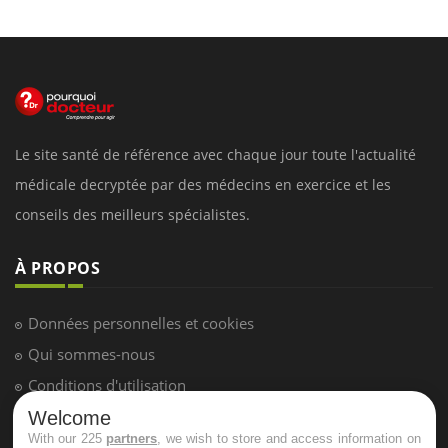
Le site santé de référence avec chaque jour toute l'actualité
médicale decryptée par des médecins en exercice et les
conseils des meilleurs spécialistes.
À PROPOS
Données personnelles et cookies
Qui sommes-nous
Conditions d'utilisation
Plan du site
Welcome
With our 225
partners
, we wish to store and access information on
Mentions Légales