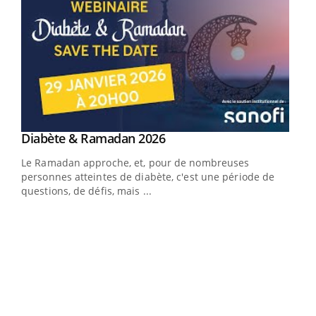
Youtube
Diabète & Ramadan 2026
Youtube
Le Ramadan approche, et, pour de nombreuses
vie !
personnes atteintes de diabète, c'est une période de
…
questions, de défis, mais ...
Un 
You
à l
Un é
mati