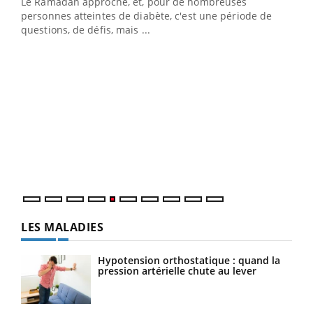
Le Ramadan approche, et, pour de nombreuses
vie !
personnes atteintes de diabète, c'est une période de
…
questions, de défis, mais ...
Un 
You
à l
Un é
mati
numé
LES MALADIES
Hypotension orthostatique : quand la
pression artérielle chute au lever