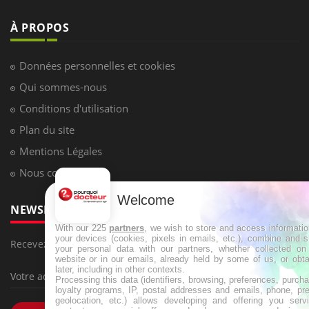
À PROPOS
Données personnelles et cookies
Qui sommes-nous
Conditions d'utilisation
Plan du site
Mentions Légales
Nous contacter
Welcome
NEWSLETTER
With our 225
partners
, we wish to store and access informati
your devices (cookies, pixels in emails, etc.), combine and 
Recevez toutes les semaines les meilleures infos santé
your personal data with our partners, whether collected on 
website or in our emails, already held by some of us, or obt
later, including in other contexts.
Processing this data (identifiers, browsing, preferences, purch
loyalty programs, IP, postal addresses and emails, phone, pr
geolocation, etc.) allows developing and offering you servi