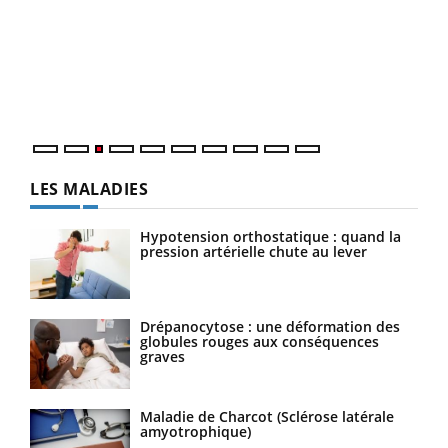
Ecz
You
pour
L'ét
Vaca
Nos 
LES MALADIES
Hypotension orthostatique : quand la
pression artérielle chute au lever
Drépanocytose : une déformation des
globules rouges aux conséquences
graves
Maladie de Charcot (Sclérose latérale
amyotrophique)