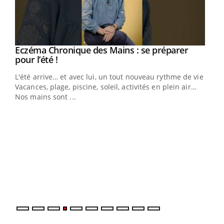
Eczéma Chronique des Mains : se préparer
Youtube
Youtube
pour l’été !
L'été arrive… et avec lui, un tout nouveau rythme de vie !
Vacances, plage, piscine, soleil, activités en plein air…
Nos mains sont ...
Dia
You
Le 
pers
ques