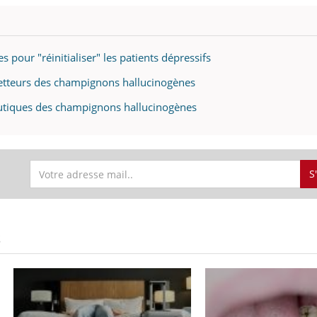
pour "réinitialiser" les patients dépressifs
metteurs des champignons hallucinogènes
eutiques des champignons hallucinogènes
S
S