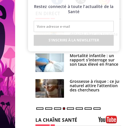
Restez connecté à toute l’actualité de la
Twitter
Facebook
Instagram
Santé
EN DIRECT
eunes enfants :
Hantavirus : un cas
rousse à
détecté chez un touriste
ie pour les
en France
S'INSCRIRE À LA NEWSLETTER
s ?
e métabolique :
Mortalité infantile : un
nt les meilleurs
rapport s’interroge sur
s physiques ?
son taux élevé en France
 éviter une otite
Grossesse à risque : ce jus
 les vacances ?
naturel attire l'attention
des chercheurs
LA CHAÎNE SANTÉ
Youtube