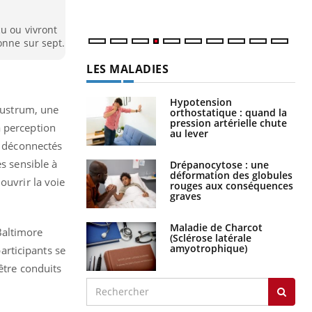
cu ou vivront
onne sur sept.
LES MALADIES
Hypotension
laustrum, une
orthostatique : quand la
pression artérielle chute
a perception
au lever
e déconnectés
ès sensible à
Drépanocytose : une
déformation des globules
ouvrir la voie
rouges aux conséquences
graves
Maladie de Charcot
Baltimore
(Sclérose latérale
amyotrophique)
participants se
être conduits