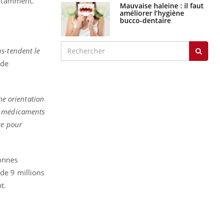
notamment.
Mauvaise haleine : il faut
améliorer l’hygiène
bucco-dentaire
s-tendent le
 de
 orientation
es médicaments
te pour
sonnes
de 9 millions
t.