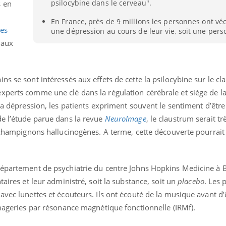
psilocybine dans le cerveau".
s en
En France, près de 9 millions les personnes ont vé
nes
une dépression au cours de leur vie, soit une pers
 aux
ns se sont intéressés aux effets de cette la psilocybine sur le c
xperts comme une clé dans la régulation cérébrale et siège de l
 la dépression, les patients expriment souvent le sentiment d’êtr
de l’étude parue dans la revue
NeuroImage
, le claustrum serait tr
s champignons hallucinogènes. A terme, cette découverte pourrait 
département de psychiatrie du centre Johns Hopkins Medicine à 
taires et leur administré, soit la substance, soit un
placebo
. Les 
avec lunettes et écouteurs. Ils ont écouté de la musique avant d’
ageries par résonance magnétique fonctionnelle (IRMf).