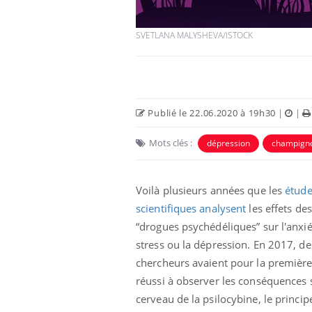
SVETLANA MALYSHEVA/ISTOCK
Publié le 22.06.2020 à 19h30
|
|
Eczéma Chronique des Mains :
Car
Youtube
You
Youtube
Mots clés :
expliquer ma maladie
pré
dépression
champign
Il y a des sujets qui sont faciles à aborder...
Fati
d'autres non ! D'un côté, poser des
mêm
Voilà plusieurs années que les
étude
questions sur la maladie d'un proche c'est
care
scientifiques analysent
les effets des
montrer ...
...
“drogues psychédéliques” sur l'anxié
stress ou la dépression. En 2017, de
chercheurs avaient pour la première
réussi à observer les conséquences s
cerveau de la psilocybine, le principe