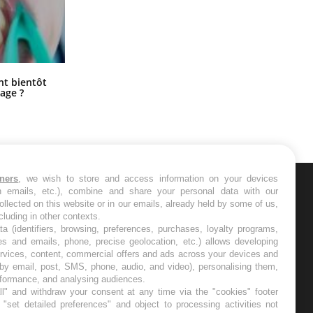
Éclipse solaire du 12 août : “Des
ent bientôt
verres adaptés, c'est indispensable
age ?
pour la santé des yeux”
tners
, we wish to store and access information on your devices
in emails, etc.), combine and share your personal data with our
ER
ollected on this website or in our emails, already held by some of us,
ncluding in other contexts.
ta (identifiers, browsing, preferences, purchases, loyalty programs,
s les semaines les meilleures
es and emails, phone, precise geolocation, etc.) allows developing
ervices, content, commercial offers and ads across your devices and
 by email, post, SMS, phone, audio, and video), personalising them,
rformance, and analysing audiences.
l" and withdraw your consent at any time via the "cookies" footer
"set detailed preferences" and object to processing activities not