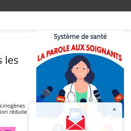
 les
lucinogènes
iori réduite
Publicité