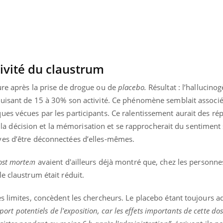
tivité du claustrum
ure après la prise de drogue ou de
placebo.
Résultat : l’hallucinog
duisant de 15 à 30% son activité. Ce phénomène semblait associ
ues vécues par les participants. Ce ralentissement aurait des ré
 de la décision et la mémorisation et se rapprocherait du sentimen
ves d’être déconnectées d’elles-mêmes.
ost mortem
avaient d'ailleurs déjà montré que, chez les personne
e claustrum était réduit.
s limites, concèdent les chercheurs. Le placebo étant toujours a
eport potentiels de l'exposition, car les effets importants de cette do