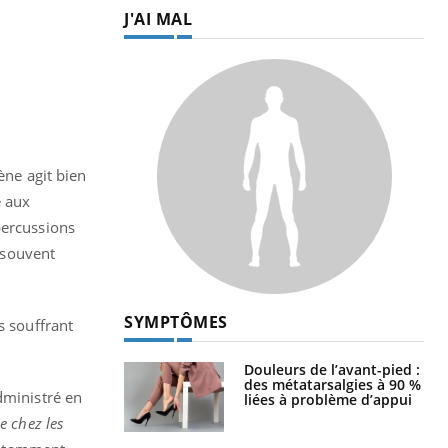
J'AI MAL
ène agit bien
é aux
percussions
t souvent
SYMPTÔMES
s souffrant
Douleurs de l’avant-pied :
des métatarsalgies à 90 %
dministré en
liées à problème d’appui
se chez les