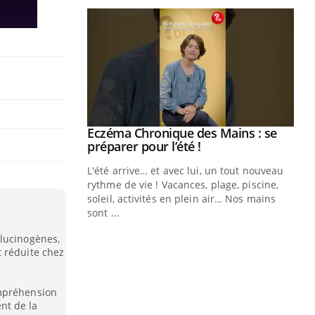
ale : et si on
Eczéma Chronique des Mains : se
Youtube
ube
Youtube
préparer pour l’été !
e diabète de type 2
L'été arrive… et avec lui, un tout nouveau
çues chez les
rythme de vie ! Vacances, plage, piscine,
ez les soignants.
soleil, activités en plein air… Nos mains
sont ...
Di
You
llucinogènes,
Le 
 réduite chez
nom
dia
ompréhension
défi
nt de la