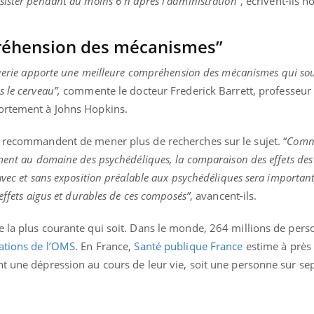
sister pendant au moins 6 h après l'administration”
, écrivent-ils 
réhension des mécanismes”
gerie apporte une meilleure compréhension des mécanismes qui sou
 le cerveau”,
commente le docteur Frederick Barrett, professeur
portement à Johns Hopkins.
r recommandent de mener plus de recherches sur le sujet. “
Comme
ement au domaine des psychédéliques, la comparaison des effets d
avec et sans exposition préalable aux psychédéliques sera importan
effets aigus et durables de ces composés”
, avancent-ils.
e la plus courante qui soit. Dans le monde, 264 millions de per
ations de l’OMS
. En France,
Santé publique France
estime à près 
t une dépression au cours de leur vie, soit une personne sur sep