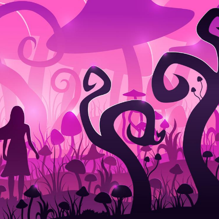
Éclipse solaire du 12 août
Bébés, j
: “Des verres adaptés,
quelle t
c'est indispensable pour
pharmac
la santé des yeux”
vacance
Les troubles du sommeil
Syndrom
modifient votre cerveau !
quels so
exercice
Mon enfant est-il trop
Comment
sensible ou simplement
pendant
très empathique ?