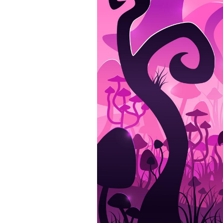
Les crises d’angoisse
peuvent-elles survenir
sans raison apparente ?
Fatigue en vacances :
normal ou signe d’une
maladie ?
Et si les caries pouvaient
bientôt disparaître sans
plombage ?