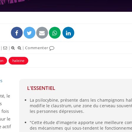
|
|
|
Commenter
ence en fer : comprendre pour
Insuline & Charge ment
tube
Youtube
Youtube
Yout
venir
osait en parler??
on
haleine
gue, irritabilité, brouillard mental ou
En 2026, l'insuline dans l
e alopécie… Les symptômes de la
reste entourée d'idées re
s
nce en fer sont multiples ce qui la rend
patients comme parfois ch
L'ESSENTIEL
té, le
La psilocybine, présente dans les champignons ha
s
modifie le claustrum, une zone du cerveau souvent
 fois
les personnes dépressives.
ur le
"Cette étude d’imagerie apporte une meilleure c
 actif
des mécanismes qui sous-tendent le fonctionneme