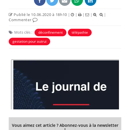
Publié le 10.06.2020 à 18h10
|
|
|
|
|
Commenter
Mots clés :
déconfinement
télépathie
gestation pour autrui
Vous aimez cet article ? Abonnez-vous à la newsletter
!