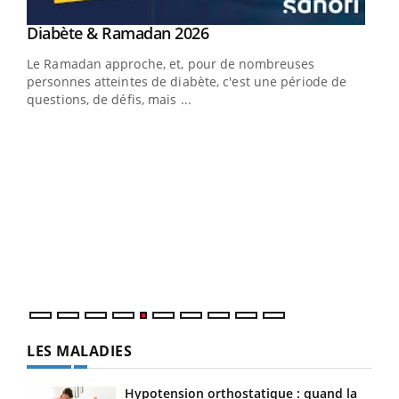
Youtube
Diabète & Ramadan 2026
Youtube
Le Ramadan approche, et, pour de nombreuses
personnes atteintes de diabète, c'est une période de
questions, de défis, mais ...
Un « jumeau numérique » pour faciliter l’accès
COU
Youtube
You
Youtube
à la médecine préventive
Coup
Un établissement lié à un groupe mutualiste innove en
vous
matière de bilan de santé : l'utilisation d'un « jumeau
épis
numérique » permet ...
LES MALADIES
Hypotension orthostatique : quand la