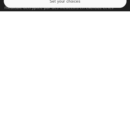
Set your choices
Cookies settings
médicale decryptée par des médecins en exercice et les
conseils des meilleurs spécialistes.
À PROPOS
Données personnelles et cookies
Qui sommes-nous
Conditions d'utilisation
Plan du site
Mentions Légales
Nous contacter
NEWSLETTER
Recevez toutes les semaines les meilleures infos santé