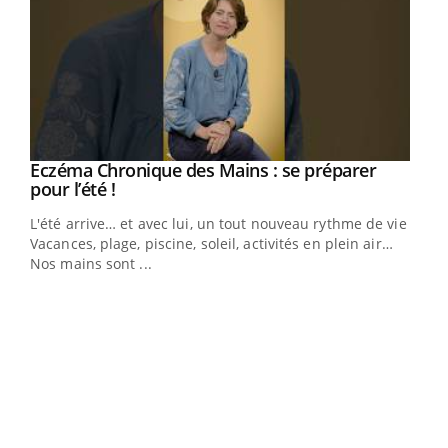
Eczéma Chronique des Mains : se préparer
Youtube
Youtube
pour l’été !
L'été arrive… et avec lui, un tout nouveau rythme de vie !
Vacances, plage, piscine, soleil, activités en plein air…
Nos mains sont ...
Dia
You
Le 
pers
ques