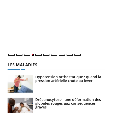
Dia
You
Le 
pers
ques
LES MALADIES
Hypotension orthostatique : quand la
pression artérielle chute au lever
Drépanocytose : une déformation des
globules rouges aux conséquences
graves