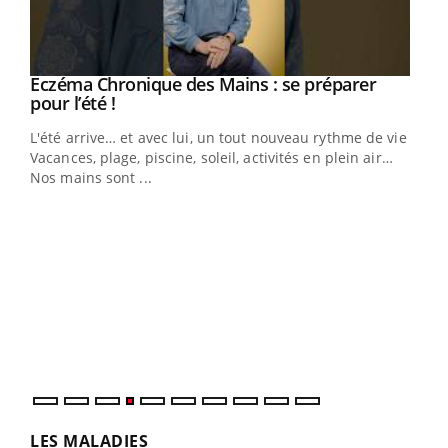
Eczéma Chronique des Mains : se préparer
Youtube
Youtube
pour l’été !
L'été arrive… et avec lui, un tout nouveau rythme de vie !
Vacances, plage, piscine, soleil, activités en plein air…
Nos mains sont ...
Dia
You
Le 
pers
ques
LES MALADIES