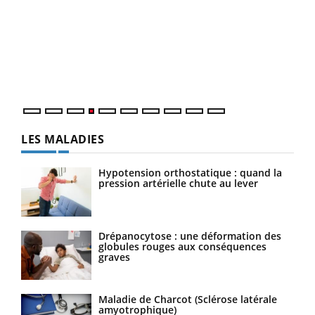
Dia
You
Le 
pers
ques
LES MALADIES
Hypotension orthostatique : quand la
pression artérielle chute au lever
Drépanocytose : une déformation des
globules rouges aux conséquences
graves
Maladie de Charcot (Sclérose latérale
amyotrophique)