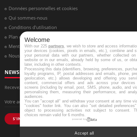
Données personnelles et cookies
Qui sommes-nous
Conditions d'utilisation
Plan du site
Welcome
Mentions Légales
With our 225
partners
, we wish to store and access informati
your devices (cookies, pixels in emails, etc.), combine and 
Nous contacter
your personal data with our partners, whether collected on 
website or in our emails, already held by some of us, or obt
later, including in other contexts.
Processing this data (identifiers, browsing, preferences, purch
NEWSLETTER
loyalty programs, IP, postal addresses and emails, phone, pr
geolocation, etc.) allows developing and offering you servi
content, commercial offers and ads across your devices
Recevez toutes les semaines les meilleures infos santé
screens (including by email, post, SMS, phone, audio, and vi
personalising them, measuring their performance, and analy
audiences.
You can "accept all" and withdraw your consent at any time vi
"cookies" footer link
. You can also "set detailed preferences
object to processing activities not subject to consent. T
choices remain valid for 6 months.
S'INSCRIRE
powered by
Accept all