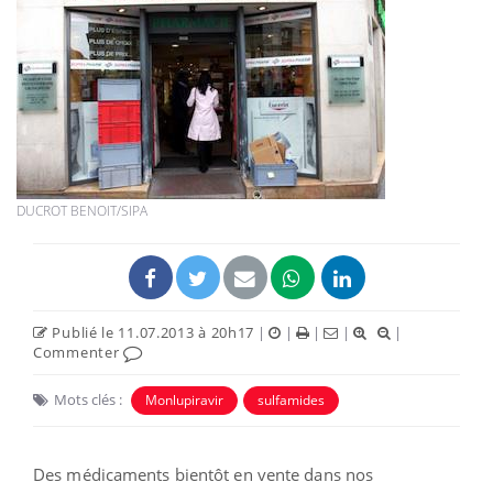
DUCROT BENOIT/SIPA
Publié le 11.07.2013 à 20h17
|
|
|
|
|
Commenter
Mots clés :
Monlupiravir
sulfamides
Des médicaments bientôt en vente dans nos