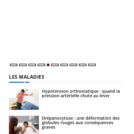
Un 
You
à l
Un é
mati
numé
LES MALADIES
Hypotension orthostatique : quand la
pression artérielle chute au lever
Drépanocytose : une déformation des
globules rouges aux conséquences
graves