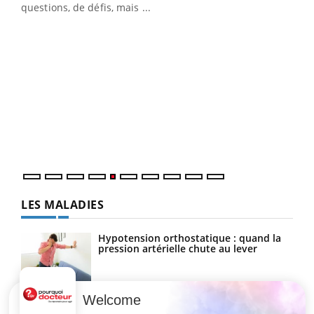
…
questions, de défis, mais ...
Un 
You
à l
Un é
mati
numé
LES MALADIES
Hypotension orthostatique : quand la
pression artérielle chute au lever
Welcome
Drépanocytose : une déformation des
globules rouges aux conséquences