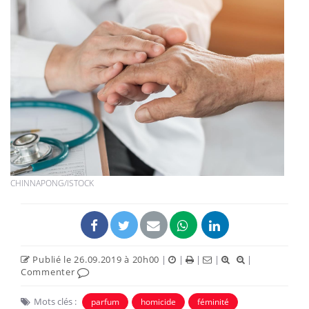
CHINNAPONG/ISTOCK
Publié le 26.09.2019 à 20h00
|
|
|
|
|
Commenter
Mots clés :
parfum
homicide
féminité