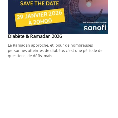
Youtube
Diabète & Ramadan 2026
Youtube
Le Ramadan approche, et, pour de nombreuses
vie !
personnes atteintes de diabète, c'est une période de
…
questions, de défis, mais ...
Un 
You
à l
Un é
mati
numé