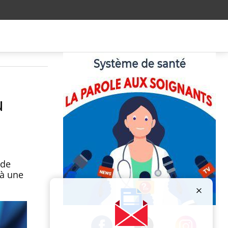
u
 de
 à une
Publicité