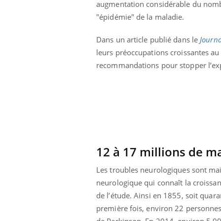
augmentation considérable du nombre
"épidémie" de la maladie.
Dans un article publié dans le
Journa
leurs préoccupations croissantes au 
recommandations pour stopper l’ex
12 à 17 millions de ma
Les troubles neurologiques sont main
 Mains :
Carence en fer : comprendre pour
Ins
Youtube
You
neurologique qui connaît la croissan
Youtube
Youtube
prévenir
osa
de l’étude. Ainsi en 1855, soit quar
aciles à aborder...
Fatigue, irritabilité, brouillard mental ou
En 2
première fois, environ 22 personnes
poser des
même alopécie… Les symptômes de la
rest