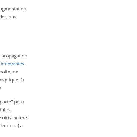
’augmentation
SYMPTÔMES
des, aux
Douleurs de l’avant-pied :
des métatarsalgies à 90 %
liées à problème d’appui
la propagation
Mauvaise haleine : il faut
améliorer l’hygiène
s innovantes
.
bucco-dentaire
polio, de
 explique Dr
r.
pacte" pour
tales,
soins experts
lévodopa) a