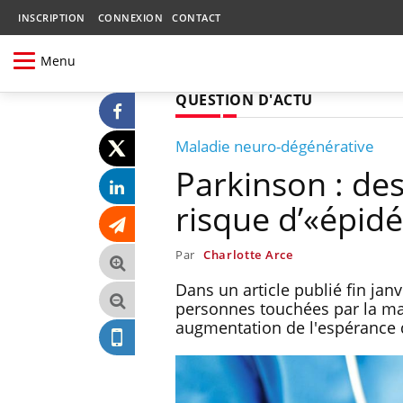
INSCRIPTION
CONNEXION
CONTACT
Menu
QUESTION D'ACTU
Maladie neuro-dégénérative
Parkinson : des
risque d’«épid
Par
Charlotte Arce
Dans un article publié fin jan
personnes touchées par la m
augmentation de l'espérance 