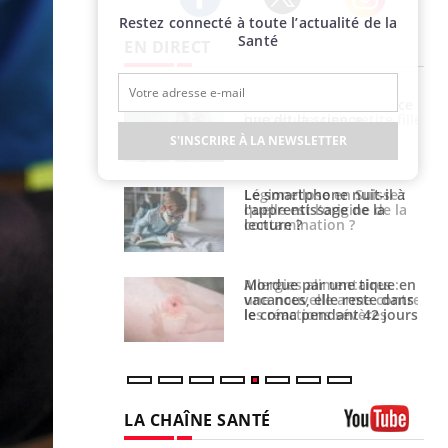
Restez connecté à toute l’actualité de la
Twitter
Facebook
Instagram
Santé
EN DIRECT
e et chaleur : ce
Mordue par un
la science
barracuda, une petite fille
secourue grâce à un
S'INSCRIRE À LA NEWSLETTER
réflexe essentiel
phone nuit-il à
Légionellose en Suisse :
tissage de la
quelle est l’origine de la
?
contamination ?
par une tique en
Allergies alimentaires :
, elle reste dans
une nouvelle arme contre
 pendant 42 jours
les réactions sévères