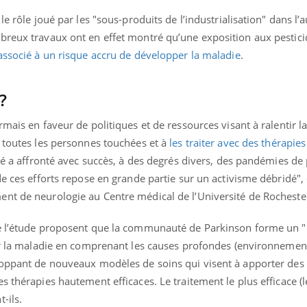
le rôle joué par les "sous-produits de l’industrialisation" dans l
breux travaux ont en effet montré qu’une exposition aux pestici
 associé à un risque accru de développer la maladie
.
?
rmais en faveur de politiques et de ressources visant à ralentir 
r toutes les personnes touchées et à
les traiter avec des thérapie
été a affronté avec succès, à des degrés divers, des pandémies de 
de ces efforts repose en grande partie sur un activisme débridé",
nt de neurologie au Centre médical de l’Université de Rocheste
de l’étude proposent que la communauté de Parkinson forme un "
ter la maladie en comprenant les causes profondes (environnemen
loppant de nouveaux modèles de soins qui visent à apporter des 
s thérapies hautement efficaces. Le traitement le plus efficace (
-ils.