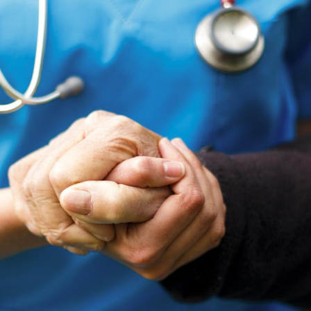
Fortes chaleurs :
Grossess
pourquoi le risque de
que dit 
noyade grimpe-t-il ?
Le Viagra pourrait-il
Le smart
freiner la propagation du
l'appren
cancer ?
lecture 
Pourquoi manger moins
Mordue 
de protéines pourrait
vacances
finalement être bénéfique
le coma