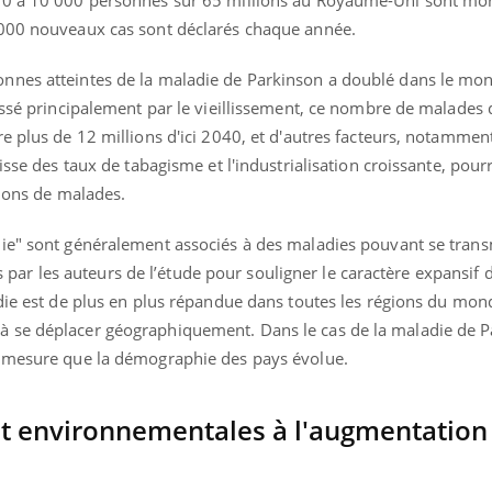
00 à 10 000 personnes sur 65 millions au Royaume-Uni sont mor
ients comme parfois chez les soignants.
soleil, activités en plein
 000 nouveaux cas sont déclarés chaque année.
sont ...
nnes atteintes de la maladie de Parkinson a doublé dans le mon
oussé principalement par le vieillissement, ce nombre de malades
e plus de 12 millions d'ici 2040, et d'autres facteurs, notammen
isse des taux de tabagisme et l'industrialisation croissante, pour
lions de malades.
ie" sont généralement associés à des maladies pouvant se trans
sés par les auteurs de l’étude pour souligner le caractère expansif
die est de plus en plus répandue dans toutes les régions du mond
 se déplacer géographiquement. Dans le cas de la maladie de Pa
à mesure que la démographie des pays évolue.
et environnementales à l'augmentation 