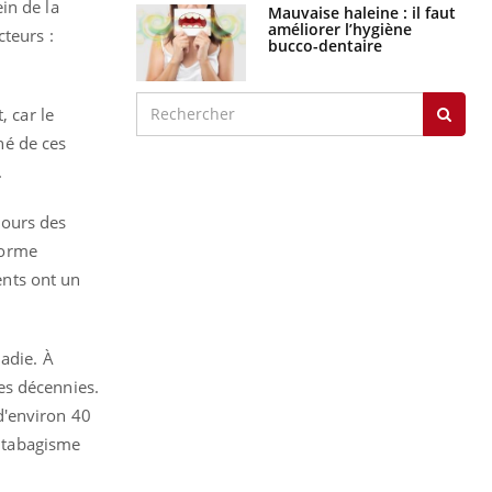
graves
in de la
teurs :
Maladie de Charcot
(Sclérose latérale
amyotrophique)
, car le
né de ces
.
J'AI MAL
cours des
forme
ents ont un
adie. À
es décennies.
d'environ 40
e tabagisme