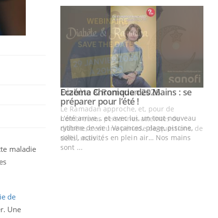
ette maladie
es
ie de
r. Une