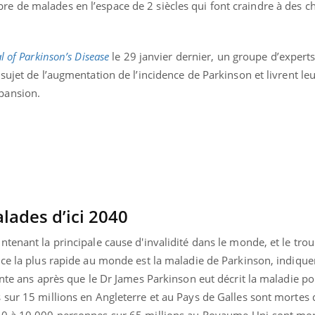
 de malades en l’espace de 2 siècles qui font craindre à des c
l of Parkinson’s Disease
le 29 janvier dernier, un groupe d’expert
sujet de l’augmentation de l’incidence de Parkinson et livrent le
pansion.
lades d’ici 2040
tenant la principale cause d'invalidité dans le monde, et le trou
uline & Charge mentale : et si on
Eczéma Chronique des
tube
Youtube
ce la plus rapide au monde est la maladie de Parkinson, indique
Youtube
Y
it en parler??
préparer pour l’été !
ante ans après que le Dr James Parkinson eut décrit la maladie po
026, l'insuline dans le diabète de type 2
L'été arrive… et avec lui,
 sur 15 millions en Angleterre et au Pays de Galles sont mortes 
e entourée d'idées reçues chez les
rythme de vie ! Vacances, 