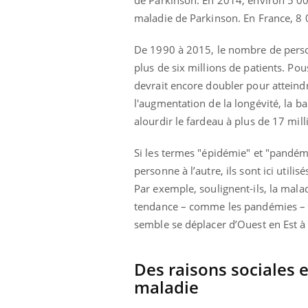
de Parkinson. En 2014, environ 5 0
'un proche c'est
carence en fer sont multiples ce qui la rend
pat
maladie de Parkinson. En France, 8
...
De 1990 à 2015, le nombre de perso
plus de six millions de patients. P
devrait encore doubler pour atteindr
l'augmentation de la longévité, la ba
alourdir le fardeau à plus de 17 mil
Si les termes "épidémie" et "pandém
personne à l’autre, ils sont ici utili
Par exemple, soulignent-ils, la mala
tendance – comme les pandémies – à
semble se déplacer d’Ouest en Est 
Des raisons sociales 
maladie