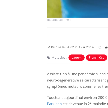
BARABASA/ISTOCK
Publié le 04.02.2019 à 20h40
|
|
Mots clés :
parfum
French Kiss
Assiste-t-on à une pandémie silenci
neurodégénérative se caractérisant
symptômes moteurs comme les tremb
Touchant aujourd’hui environ 200 0
e
Parkison
est devenue la 2
maladie n