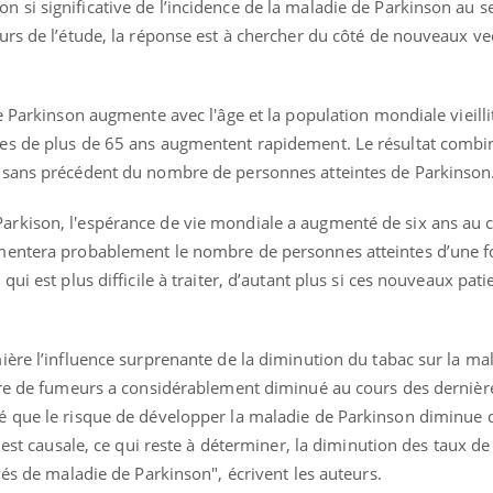
si significative de l’incidence de la maladie de Parkinson au se
rs de l’étude, la réponse est à chercher du côté de nouveaux vec
 Parkinson augmente avec l'âge et la population mondiale vieillit
es de plus de 65 ans augmentent rapidement. Le résultat combi
 sans précédent du nombre de personnes atteintes de Parkinson
rkison, l'espérance de vie mondiale a augmenté de six ans au 
mentera probablement le nombre de personnes atteintes d’une 
ui est plus difficile à traiter, d’autant plus si ces nouveaux pati
ère l’influence surprenante de la diminution du tabac sur la mal
bre de fumeurs a considérablement diminué au cours des dernièr
é que le risque de développer la maladie de Parkinson diminue 
n est causale, ce qui reste à déterminer, la diminution des taux d
vés de maladie de Parkinson", écrivent les auteurs.