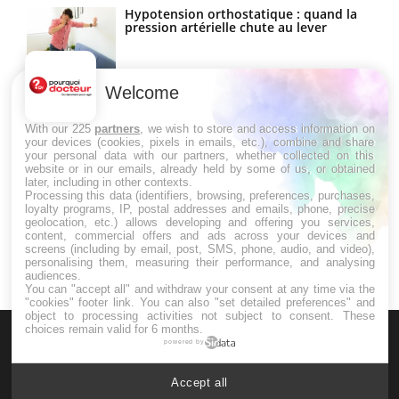
Hypotension orthostatique : quand la
pression artérielle chute au lever
Welcome
Drépanocytose : une déformation des
globules rouges aux conséquences
graves
With our 225
partners
, we wish to store and access information on
your devices (cookies, pixels in emails, etc.), combine and share
your personal data with our partners, whether collected on this
website or in our emails, already held by some of us, or obtained
Maladie de Charcot (Sclérose latérale
later, including in other contexts.
amyotrophique)
Processing this data (identifiers, browsing, preferences, purchases,
loyalty programs, IP, postal addresses and emails, phone, precise
geolocation, etc.) allows developing and offering you services,
content, commercial offers and ads across your devices and
screens (including by email, post, SMS, phone, audio, and video),
personalising them, measuring their performance, and analysing
audiences.
You can "accept all" and withdraw your consent at any time via the
"cookies" footer link
. You can also "set detailed preferences" and
object to processing activities not subject to consent. These
choices remain valid for 6 months.
powered by
Accept all