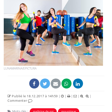
LUNAMARINA/EPICTURA
Publié le 18.12.2017 à 14h59
|
|
|
|
|
Commenter
Mots clés :
maîtrise de soi
moustique