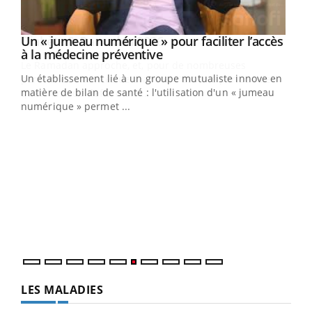
Un « jumeau numérique » pour faciliter l’accès
Youtube
Youtube
à la médecine préventive
Un établissement lié à un groupe mutualiste innove en
e
matière de bilan de santé : l'utilisation d'un « jumeau
numérique » permet ...
COU
You
Coup
vous
épis
LES MALADIES