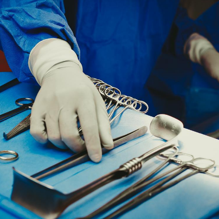
Les crises d’angoisse
Éclipse 
peuvent-elles survenir
: “Des v
sans raison apparente ?
c'est in
la santé
Fatigue en vacances :
Les tro
normal ou signe d’une
modifien
maladie ?
Et si les caries pouvaient
Mon enfa
bientôt disparaître sans
sensibl
plombage ?
très em