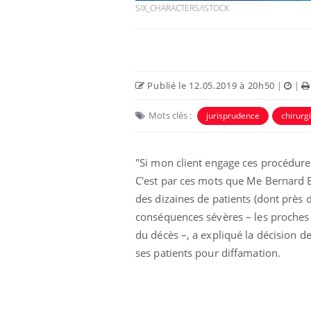
SIX_CHARACTERS/ISTOCK
Publié le 12.05.2019 à 20h50
|
|
Mots clés :
jurisprudence
chirurg
Ecz
You
exp
"Si mon client engage ces procédures 
Il y
C'est par ces mots que Me Bernard B
d'au
ques
des dizaines de patients (dont près 
mont
conséquences sévères – les proches
du décès –, a expliqué la décision de
ses patients pour diffamation.