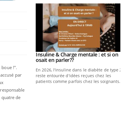
prendre pour
Insuline & Charge mentale : et si on
Youtube
Youtube
osait en parler??
 boue !".
illard mental ou
En 2026, l'insuline dans le diabète de type 2
 accusé par
ptômes de la
reste entourée d'idées reçues chez les
ples ce qui la rend
patients comme parfois chez les soignants.
ux
 responsable
Ec
You
pré
e quatre de
L'é
ryt
sol
sont