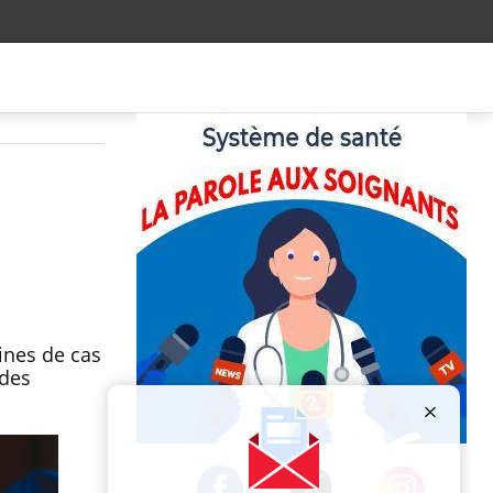
ines de cas
 des
Publicité