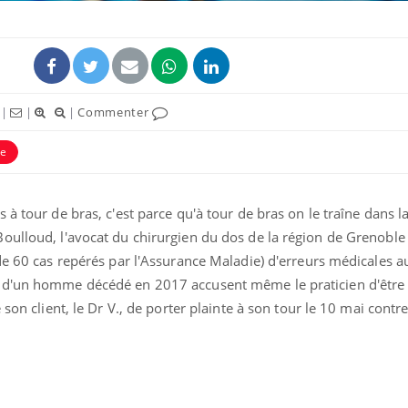
|
|
|
Commenter
ie
éma Chronique des Mains :
Carence en fer : com
tube
Youtube
Youtube
Youtube
liquer ma maladie
prévenir
à tour de bras, c'est parce qu'à tour de bras on le traîne dans la
 a des sujets qui sont faciles à aborder...
Fatigue, irritabilité, brou
oulloud, l'avocat du chirurgien du dos de la région de Grenoble
tres non ! D'un côté, poser des
même alopécie… Les sym
tions sur la maladie d'un proche c'est
carence en fer sont multi
de 60 cas repérés par l'Assurance Maladie) d'erreurs médicales a
rer ...
...
 d'un homme décédé en 2017 accusent même le praticien d'être
 son client, le Dr V., de porter plainte à son tour le 10 mai contr