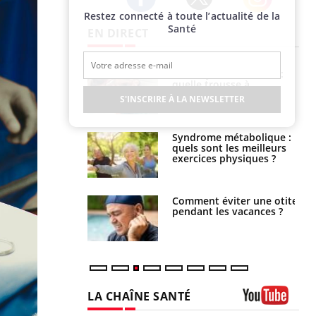
Restez connecté à toute l’actualité de la
Twitter
Facebook
Instagram
Santé
EN DIRECT
solaire du 12 août
Bébés, jeunes enfants :
erres adaptés,
quelle trousse à
dispensable pour
pharmacie pour les
S'INSCRIRE À LA NEWSLETTER
 des yeux”
vacances ?
ubles du sommeil
Syndrome métabolique :
t votre cerveau !
quels sont les meilleurs
exercices physiques ?
nt est-il trop
Comment éviter une otite
e ou simplement
pendant les vacances ?
pathique ?
LA CHAÎNE SANTÉ
Youtube