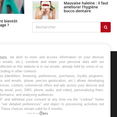
Mauvaise haleine : il faut
améliorer l’hygiène
bucco-dentaire
Éclipse solaire du 12 août : “Des
ent bientôt
verres adaptés, c'est indispensable
age ?
pour la santé des yeux”
tners
, we wish to store and access information on your devices
in emails, etc.), combine and share your personal data with our
ER
ollected on this website or in our emails, already held by some of us,
ncluding in other contexts.
ta (identifiers, browsing, preferences, purchases, loyalty programs,
s les semaines les meilleures
es and emails, phone, precise geolocation, etc.) allows developing
ervices, content, commercial offers and ads across your devices and
 by email, post, SMS, phone, audio, and video), personalising them,
rformance, and analysing audiences.
l" and withdraw your consent at any time via the "cookies" footer
"set detailed preferences" and object to processing activities not
. These choices remain valid for 6 months.
RE
powered by