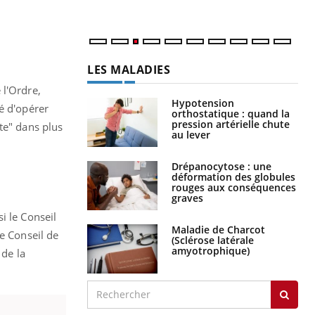
LES MALADIES
 l'Ordre,
Hypotension
é d'opérer
orthostatique : quand la
pression artérielle chute
te" dans plus
au lever
Drépanocytose : une
déformation des globules
rouges aux conséquences
graves
i le Conseil
Maladie de Charcot
le Conseil de
(Sclérose latérale
amyotrophique)
 de la