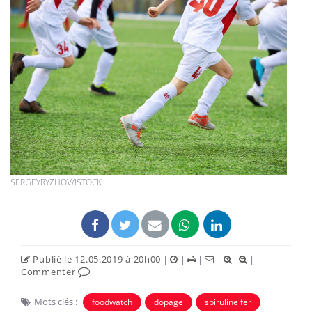
SERGEYRYZHOV/ISTOCK
Publié le 12.05.2019 à 20h00
|
|
|
|
|
Commenter
Mots clés :
foodwatch
dopage
spiruline fer