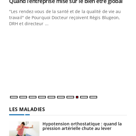
Yout
Quand l’entreprise mise sur le bien être global
Youtube
ndez-
"Les rendez-vous de la santé et de la qualité de vie au
cet
travail" de Pourquoi Docteur reçoivent Régis Blugeon,
DRH et directeur ...
Ecz
You
(3/3
Dans
vous
quot
LES MALADIES
Hypotension orthostatique : quand la
pression artérielle chute au lever