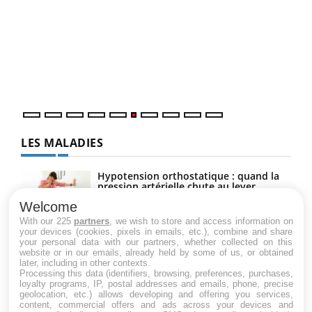
COU
You
Coup
vous
épis
LES MALADIES
Hypotension orthostatique : quand la
pression artérielle chute au lever
Welcome
With our 225
partners
, we wish to store and access information on
your devices (cookies, pixels in emails, etc.), combine and share
Drépanocytose : une déformation des
your personal data with our partners, whether collected on this
globules rouges aux conséquences
website or in our emails, already held by some of us, or obtained
graves
later, including in other contexts.
Processing this data (identifiers, browsing, preferences, purchases,
loyalty programs, IP, postal addresses and emails, phone, precise
geolocation, etc.) allows developing and offering you services,
Maladie de Charcot (Sclérose latérale
content, commercial offers and ads across your devices and
amyotrophique)