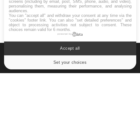
screens (including by email, post, SMS, phone, audio, and video),
personalising them, measuring their performance, and analysing
audiences.
You can "accept all" and withdraw your consent at any time via the
"cookies" footer link
. You can also "set detailed preferences" and
object to processing activities not subject to consent. These
choices remain valid for 6 months.
powered by
Accept all
Set your choices
Cookies settings
Le site santé de référence avec chaque jour toute l'actualité
médicale decryptée par des médecins en exercice et les
conseils des meilleurs spécialistes.
À PROPOS
Données personnelles et cookies