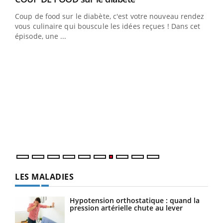
Coup de food sur le diabète, c'est votre nouveau rendez-
 en
vous culinaire qui bouscule les idées reçues ! Dans cet
u
épisode, une ...
Qua
You
"Les
trav
DRH 
LES MALADIES
Hypotension orthostatique : quand la
pression artérielle chute au lever