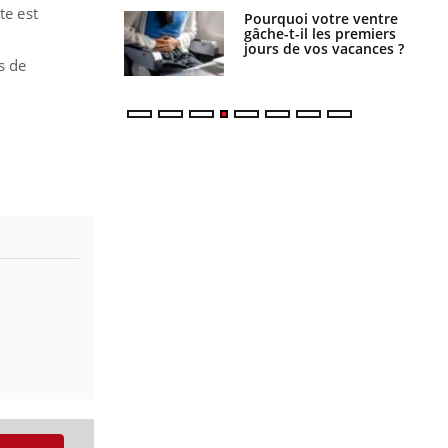
te est
alovirus : ce qui
Pourquoi votre ventre
ans la prise en
gâche-t-il les premiers
des femmes
jours de vos vacances ?
es
s de