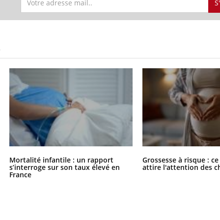
S
S
Mortalité infantile : un rapport
Grossesse à risque : ce
s’interroge sur son taux élevé en
attire l'attention des 
France
ence en fer : comprendre pour
tube
Youtube
venir