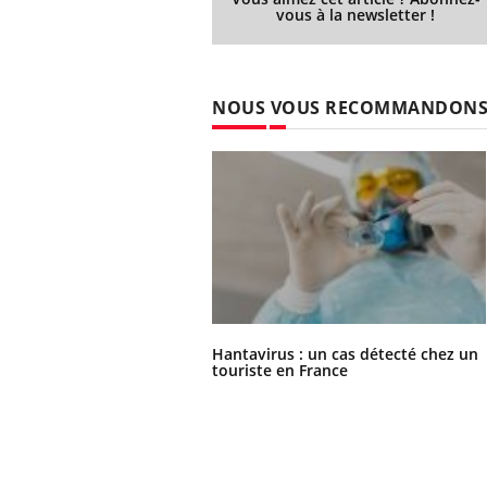
vous à la newsletter !
NOUS VOUS RECOMMANDON
Hantavirus : un cas détecté chez un
touriste en France
Car
You
pré