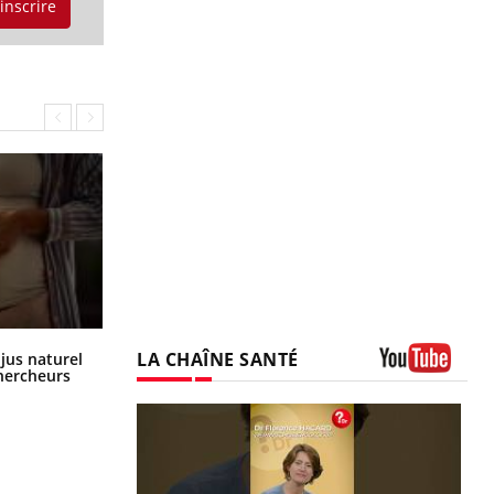
'inscrire
Comment oublier les écrans en
LA CHAÎNE SANTÉ
 jus naturel
vacances ?
chercheurs
Youtube