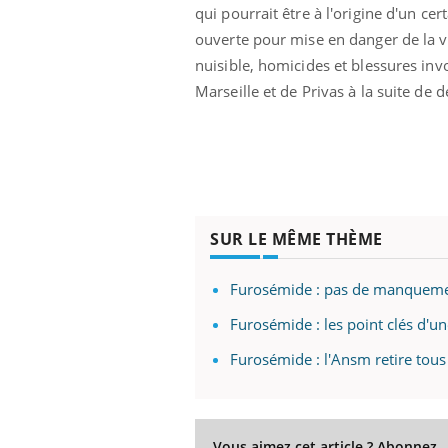
qui pourrait être à l'origine d'un c
Grossesse à risque : ce jus
naturel attire l'attention
ouverte pour mise en danger de la v
des chercheurs
nuisible, homicides et blessures inv
Marseille et de Privas à la suite de
SUR LE MÊME THÈME
Furosémide : pas de manquem
Furosémide : les point clés d'un
Furosémide : l'Ansm retire tous
Vous aimez cet article ? Abonnez-