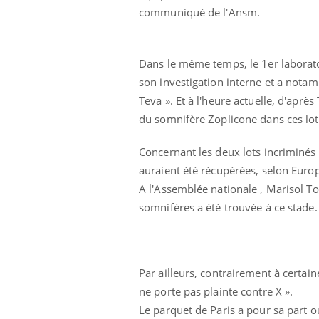
communiqué de l'Ansm.
Dans le même temps, le 1er laborat
son investigation interne et a nota
Teva ». Et à l'heure actuelle, d'apr
du somnifère Zoplicone dans ces lo
Concernant les deux lots incriminés
auraient été récupérées, selon Euro
A l'Assemblée nationale , Marisol T
Hantavirus : un cas
somnifères a été trouvée à ce stade. Il
détecté chez un touriste
en France
Mortalité infantile : un
Par ailleurs, contrairement à certain
rapport s’interroge sur
son taux élevé en France
ne porte pas plainte contre X ».
Le parquet de Paris a pour sa part 