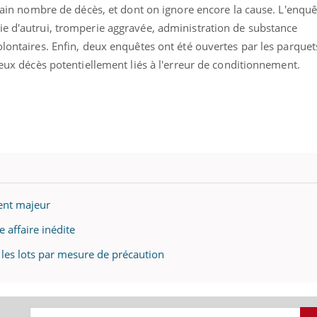
ertain nombre de décès, et dont on ignore encore la cause. L'enquê
Cancer colorectal : une
Cytomég
stratégie simple aurait
change d
ie d'autrui, tromperie aggravée, administration de substance
changé la donne au Pays
charge 
basque
enceint
olontaires. Enfin, deux enquêtes ont été ouvertes par les parquet
 deux décès potentiellement liés à l'erreur de conditionnement.
ent majeur
e affaire inédite
 les lots par mesure de précaution