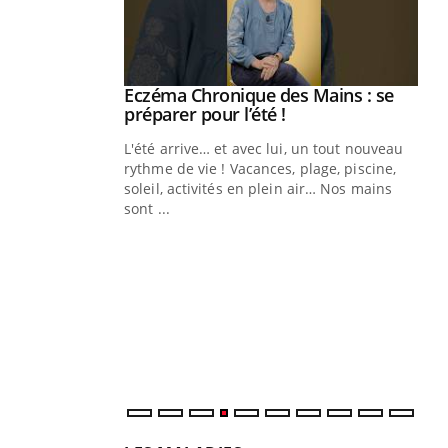
ale : et si on
Eczéma Chronique des Mains : se
Youtube
ube
Youtube
préparer pour l’été !
e diabète de type 2
L'été arrive… et avec lui, un tout nouveau
çues chez les
rythme de vie ! Vacances, plage, piscine,
ez les soignants.
soleil, activités en plein air… Nos mains
sont ...
Di
You
Le 
nom
dia
défi