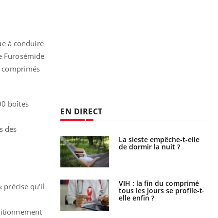
ue à conduire
de Furosémide
de comprimés
00 boîtes
EN DIRECT
s des
unya, dengue,
La sieste empêche-t-elle
e : que se passe-
de dormir la nuit ?
s le sud de la
icaments GLP-1
VIH : la fin du comprimé
 précise qu'il
t-ils aussi les os
tous les jours se profile-t-
elle enfin ?
nditionnement