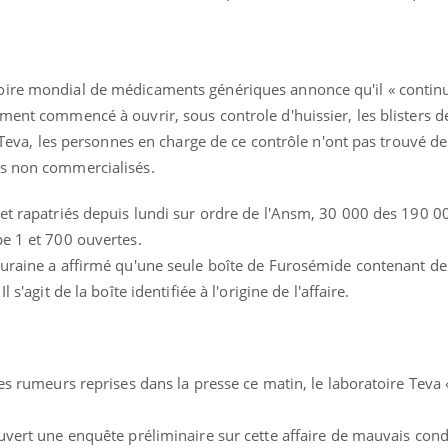
oire mondial de médicaments génériques annonce qu'il « contin
mment commencé à ouvrir, sous controle d'huissier, les blisters 
ès Teva, les personnes en charge de ce contrôle n'ont pas trouvé 
ts non commercialisés.
 et rapatriés depuis lundi sur ordre de l'Ansm, 30 000 des 190 0
pe 1 et 700 ouvertes.
ouraine a affirmé qu'une seule boîte de Furosémide contenant de
Comment oublier les
Chikung
 s'agit de la boîte identifiée à l'origine de l'affaire.
écrans en vacances ?
West Nil
t-il dan
France ?
Toujours connectés :
Les méd
es rumeurs reprises dans la presse ce matin, le laboratoire Teva «
comment le travail
protègen
empiète de plus en plus
?
sur nos soirées
ouvert une enquête préliminaire sur cette affaire de mauvais co