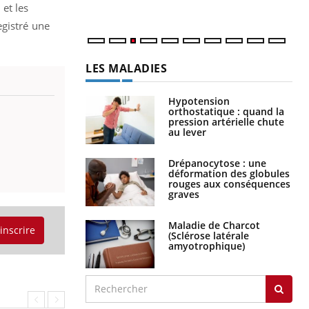
et les
egistré une
LES MALADIES
Hypotension
orthostatique : quand la
pression artérielle chute
au lever
Drépanocytose : une
déformation des globules
rouges aux conséquences
graves
Maladie de Charcot
'inscrire
(Sclérose latérale
amyotrophique)