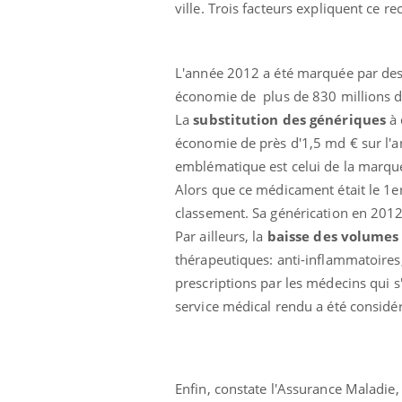
ville. Trois facteurs expliquent ce rec
L'année 2012 a été marquée par de
économie de plus de 830 millions d
La
substitution des génériques
à 
économie de près d'1,5 md € sur l'a
emblématique est celui de la marque
Ecz
You
exp
Alors que ce médicament était le 1e
classement. Sa générication en 2012
Il y
Par ailleurs, la
baisse des volumes
d'au
ques
thérapeutiques: anti-inflammatoires
mont
prescriptions par les médecins qui
service médical rendu a été considé
Enfin, constate l'Assurance Maladi