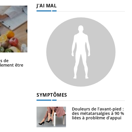
J'AI MAL
Grossesse et chaleur : ce que dit la
s de
science
alement être
SYMPTÔMES
Douleurs de l’avant-pied :
des métatarsalgies à 90 %
liées à problème d’appui