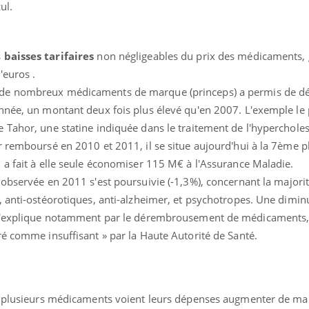
ul.
s
baisses tarifaires
non négligeables du prix des médicaments,
'euros .
de nombreux médicaments de marque (princeps) a permis de d
nnée, un montant deux fois plus élevé qu'en 2007. L'exemple le 
 Tahor, une statine indiquée dans le traitement de l'hyperchole
éma Chronique des Mains :
Carence en fer : com
tube
Youtube
Youtube
Youtube
liquer ma maladie
prévenir
r remboursé en 2010 et 2011, il se situe aujourd'hui à la 7ème p
 a fait à elle seule économiser 115 M€ à l'Assurance Maladie.
 a des sujets qui sont faciles à aborder...
Fatigue, irritabilité, brou
observée en 2011 s'est poursuivie (-1,3%), concernant la majorit
tres non ! D'un côté, poser des
même alopécie… Les sym
tions sur la maladie d'un proche c'est
carence en fer sont multi
, anti-ostéorotiques, anti-alzheimer, et psychotropes. Une dimin
rer ...
...
 s'explique notamment par le dérembrousement de médicaments, 
ré comme insuffisant » par la Haute Autorité de Santé.
e, plusieurs médicaments voient leurs dépenses augmenter de ma