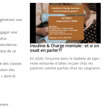
 générant une
égager une
plus
stérolémie.
prendre pour
Insuline & Charge mentale : et si on
Youtube
Youtube
osait en parler??
lace de ce
illard mental ou
En 2026, l'insuline dans le diabète de type 2
é des classes
ptômes de la
reste entourée d'idées reçues chez les
ples ce qui la rend
patients comme parfois chez les soignants.
ution des
« dont le
Ec
You
pré
L'é
ryt
sol
nière
sont