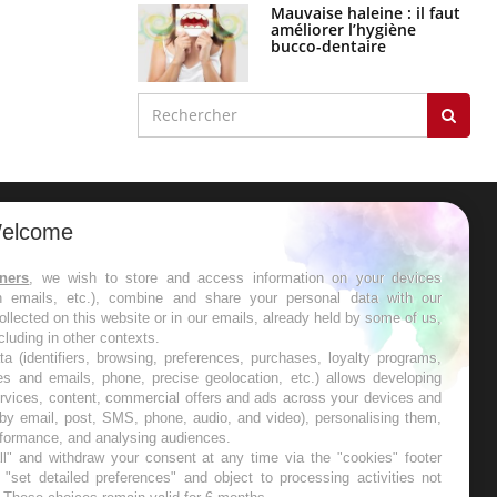
Mauvaise haleine : il faut
améliorer l’hygiène
bucco-dentaire
elcome
ER
tners
, we wish to store and access information on your devices
in emails, etc.), combine and share your personal data with our
s les semaines les meilleures
ollected on this website or in our emails, already held by some of us,
ncluding in other contexts.
ta (identifiers, browsing, preferences, purchases, loyalty programs,
es and emails, phone, precise geolocation, etc.) allows developing
ervices, content, commercial offers and ads across your devices and
 by email, post, SMS, phone, audio, and video), personalising them,
RE
rformance, and analysing audiences.
l" and withdraw your consent at any time via the "cookies" footer
"set detailed preferences" and object to processing activities not