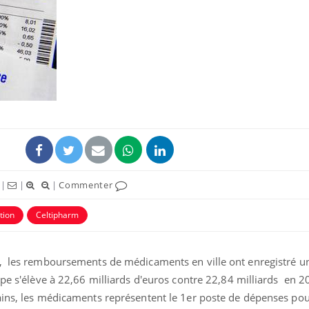
Fortes chaleurs :
Grossess
pourquoi le risque de
que dit 
noyade grimpe-t-il ?
Le Viagra pourrait-il
Le smart
freiner la propagation du
l'appren
cancer ?
lecture 
|
|
|
Commenter
Pourquoi manger moins
Mordue 
de protéines pourrait
vacances
tion
Celtipharm
finalement être bénéfique
le coma
e, les remboursements de médicaments en ville ont enregistré u
ppe s'élève à 22,66 milliards d'euros contre 22,84 milliards en 2
ains, les médicaments représentent le 1er poste de dépenses pou