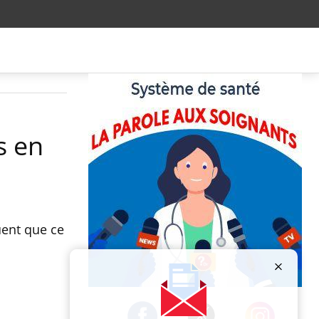
s en
uent que ce
Publicité