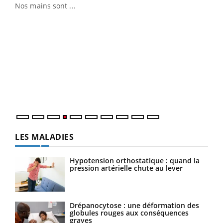
Nos mains sont ...
Dia
You
Le 
pers
ques
LES MALADIES
Hypotension orthostatique : quand la
pression artérielle chute au lever
Drépanocytose : une déformation des
globules rouges aux conséquences
graves