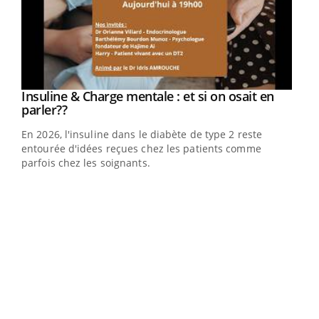
Insuline & Charge mentale : et si on osait en
Youtube
Youtube
parler??
En 2026, l'insuline dans le diabète de type 2 reste
entourée d'idées reçues chez les patients comme
parfois chez les soignants.
Eczéma Chronique des Mains : se préparer
Dia
Youtube
You
Youtube
pour l’été !
Le 
L'été arrive… et avec lui, un tout nouveau rythme de vie !
pers
Vacances, plage, piscine, soleil, activités en plein air…
ques
Nos mains sont ...