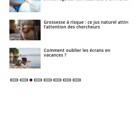
Grossesse à risque : ce jus naturel attire
Cancer colorectal : une stratégie simple
l'attention des chercheurs
aurait changé la donne au Pays basque
Comment oublier les écrans en
Chikungunya, dengue, West Nile : que
vacances ?
se passe-t-il dans le sud de la France ?