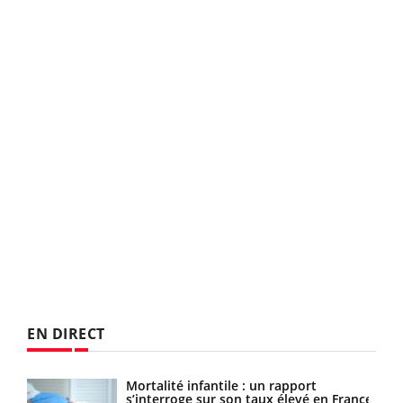
EN DIRECT
Mortalité infantile : un rapport
Toujours connectés : comment le travail
s’interroge sur son taux élevé en France
empiète de plus en plus sur nos soirées