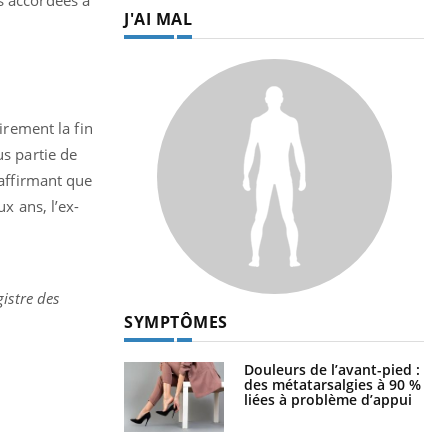
J'AI MAL
irement la fin
us partie de
 affirmant que
x ans, l’ex-
gistre des
SYMPTÔMES
Douleurs de l’avant-pied :
des métatarsalgies à 90 %
liées à problème d’appui