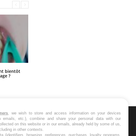
Éclipse solaire du 12 août : “Des
ent bientôt
verres adaptés, c'est indispensable
age ?
pour la santé des yeux”
tners
, we wish to store and access information on your devices
in emails, etc.), combine and share your personal data with our
ER
ollected on this website or in our emails, already held by some of us,
ncluding in other contexts.
ta (identifiers, browsing, preferences, purchases, loyalty programs,