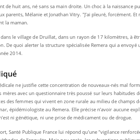
t de huit ans, né sans sa main droite. Un choc à la naissance pu
ux parents, Mélanie et Jonathan Vitry. "J’ai pleuré, forcément. Et
nt la maman.
 dans le village de Druillat, dans un rayon de 17 kilomètres, à êtr
. De quoi alerter la structure spécialisée Remera qui a envoyé 
année 2014.
liqué
édicale ne justifie cette concentration de nouveaux-nés mal form
 mères avec un questionnaire très poussé sur leurs habitudes de
tes des femmes qui vivent en zone rurale au milieu de champs d
r, épidémiologiste au Remera. Elle précise n’avoir aucune expli
n’est ni génétique, ni une prise de médicament ou de drogue.
ort, Santé Publique France lui répond qu’une "vigilance renforc
 méthodes de l’enquête. Mais peu après, les subventions publique