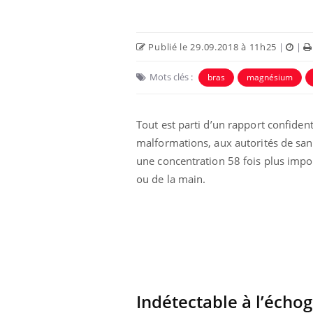
Publié le 29.09.2018 à 11h25
|
|
Mots clés :
bras
magnésium
Tout est parti d’un rapport confiden
Eczéma Chronique des Mains :
Car
Youtube
You
malformations, aux autorités de san
Youtube
expliquer ma maladie
pré
une concentration 58 fois plus impo
Il y a des sujets qui sont faciles à aborder...
Fati
ou de la main.
d'autres non ! D'un côté, poser des
mêm
questions sur la maladie d'un proche c'est
care
montrer ...
...
Indétectable à l’écho