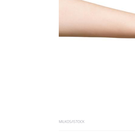
Les crises d’angoisse
peuvent-elles survenir
sans raison apparente ?
Fatigue en vacances :
normal ou signe d’une
maladie ?
Et si les caries pouvaient
bientôt disparaître sans
plombage ?
MILKOS/ISTOCK