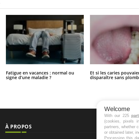
S
Fatigue en vacances : normal ou
Et si les caries pouvai
signe d’une maladie ?
disparaître sans plomb
Welcome
With our 225
par
(cookies, pixels 
À PROPOS
NEWSLETT
partners, whether c
or obtained later, i
Processing this da