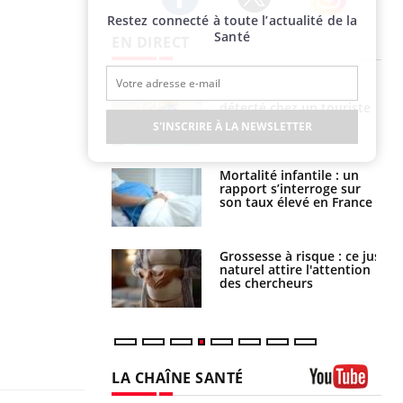
Restez connecté à toute l’actualité de la
Twitter
Facebook
Instagram
Santé
EN DIRECT
eunes enfants :
Hantavirus : un cas
rousse à
détecté chez un touriste
ie pour les
en France
S'INSCRIRE À LA NEWSLETTER
s ?
e métabolique :
Mortalité infantile : un
nt les meilleurs
rapport s’interroge sur
s physiques ?
son taux élevé en France
 éviter une otite
Grossesse à risque : ce jus
 les vacances ?
naturel attire l'attention
des chercheurs
LA CHAÎNE SANTÉ
Youtube