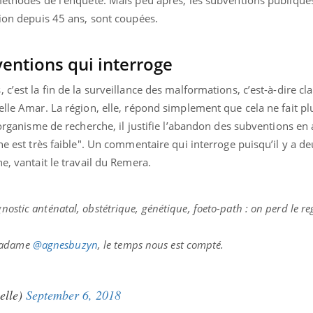
tion depuis 45 ans, sont coupées.
entions qui interroge
c’est la fin de la surveillance des malformations, c’est-à-dire cla
elle Amar. La région, elle, répond simplement que cela ne fait pl
l’organisme de recherche, il justifie l’abandon des subventions en
he est très faible". Un commentaire qui interroge puisqu’il y a deu
e, vantait le travail du Remera.
gnostic anténatal, obstétrique, génétique, foeto-path : on perd le re
 Madame
@agnesbuzyn
, le temps nous est compté.
lle)
September 6, 2018