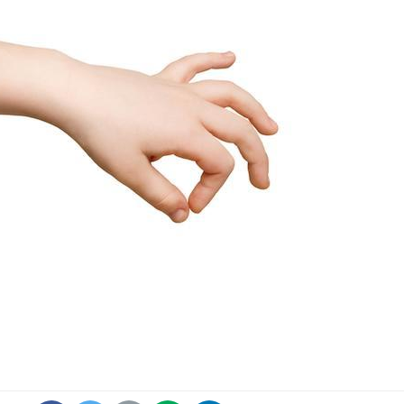
Éclipse solaire du 12 août
Bébés, j
: “Des verres adaptés,
quelle t
c'est indispensable pour
pharmac
la santé des yeux”
vacance
Les troubles du sommeil
Syndrom
modifient votre cerveau !
quels so
exercice
Mon enfant est-il trop
Comment
sensible ou simplement
pendant
très empathique ?