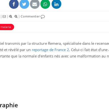
|
|
|
Commenter
malaria
tiel transmis par la structure Remera, spécialisée dans le recens
ence en fer : comprendre pour
Insuline & Charge ment
tube
Youtube
té et révélé par un
reportage de France 2
. Celui-ci fait état d’un
Youtube
Yout
venir
osait en parler??
rtante que la normale d’enfants nés avec une malformation au 
gue, irritabilité, brouillard mental ou
En 2026, l'insuline dans l
e alopécie… Les symptômes de la
reste entourée d'idées re
nce en fer sont multiples ce qui la rend
patients comme parfois ch
graphie