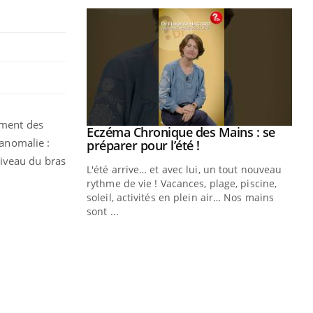
ement des
ale : et si on
Eczéma Chronique des Mains : se
Youtube
e anomalie :
ube
Youtube
préparer pour l’été !
niveau du bras
e diabète de type 2
L'été arrive… et avec lui, un tout nouveau
çues chez les
rythme de vie ! Vacances, plage, piscine,
ez les soignants.
soleil, activités en plein air… Nos mains
sont ...
Di
You
Le 
nom
dia
défi