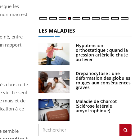
isque les
 mon mari est
LES MALADIES
e né, entre
un rapport
Hypotension
orthostatique : quand la
pression artérielle chute
au lever
Drépanocytose : une
déformation des globules
rouges aux conséquences
és dans cette
graves
 vie. Le seul
e maïs et de
Maladie de Charcot
(Sclérose latérale
cation à ce
amyotrophique)
ée semble
s accordées à