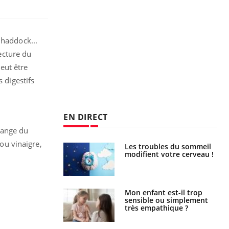
 haddock...
fecture du
peut être
 digestifs
EN DIRECT
mange du
 ou vinaigre,
en vacances :
Les troubles du sommeil
ou signe d’une
modifient votre cerveau !
 ?
s caries pouvaient
Mon enfant est-il trop
disparaître sans
sensible ou simplement
e ?
très empathique ?