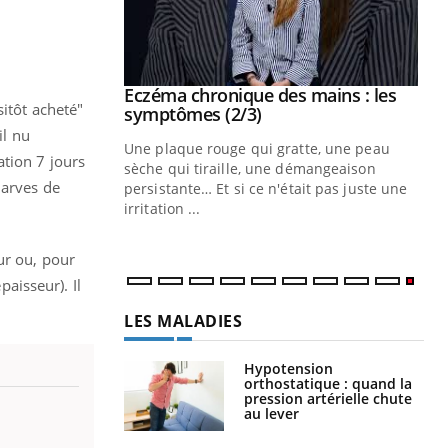
 mains : au
Eczéma chronique des mains : les
Youtube
sitôt acheté"
be
Youtube
symptômes (2/3)
il nu
ès Zaraa,
Une plaque rouge qui gratte, une peau
ation 7 jours
us explique
sèche qui tiraille, une démangeaison
larves de
ins au quotidien
persistante… Et si ce n'était pas juste une
irritation ...
ur ou, pour
aisseur). Il
LES MALADIES
Hypotension
orthostatique : quand la
pression artérielle chute
au lever