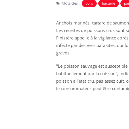
Mots clés :
poils
bactérie
pa
Anchois marinés, tartare de saumon, 
Les recettes de poissons crus sont su
Finistère appelle à la vigilance après
infecté par des vers parasites, qui l
graves.
"Le poisson sauvage est susceptible
habituellement par la cuisson", ind
poisson à l’état cru, pas assez cuit,
le consommateur peut être contaminé