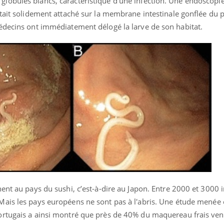
obules blancs, caractéristique d’une infection. Une endoscopie
tait solidement attaché sur la membrane intestinale gonflée du p
édecins ont immédiatement délogé la larve de son habitat.
ent au pays du sushi, c’est-à-dire au Japon. Entre 2000 et 3000 i
Mais les pays européens ne sont pas à
l'abris.
Une étude menée 
ortugais a ainsi montré que près de 40% du maquereau frais ve