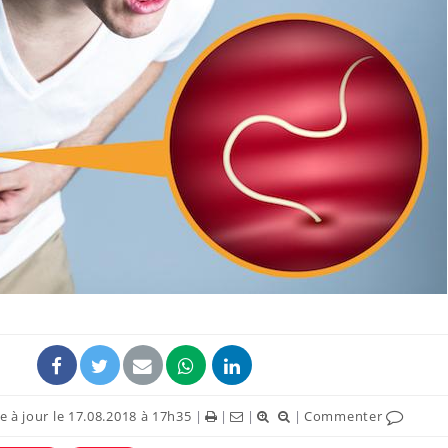
 à jour le 17.08.2018 à 17h35
|
|
|
|
Commenter