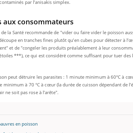
contaminés par l’anisakis simplex.
s aux consommateurs
nd l’entreprise mise sur le bien
Eczéma chronique des
tube
Youtube
re de la Santé recommande de "vider ou faire vider le poisson aus
Youtube
Youtu
e global
quotidien (3/3)
e découpe en tranches fines plutôt qu’en cubes pour détecter à l’œ
 rendez-vous de la santé et de la
Dans cette vidéo, le Dr In
ient" et de "congeler les produits préalablement à leur consomm
ité de vie au travail" de Pourquoi
dermatologue à Paris, vo
toiles ***), ce qui est considéré comme suffisant pour tuer des 
teur reçoivent Régis Blugeon, DRH et
comment protéger vos ma
cteur ...
et éviter les ...
isson peut détruire les parasites : 1 minute minimum à 60°C à cœ
 minimum à 70 °C à cœur (la durée de cuisson dépendant de l’ép
r ne soit pas rose à l’arête".
 pauvres en poisson