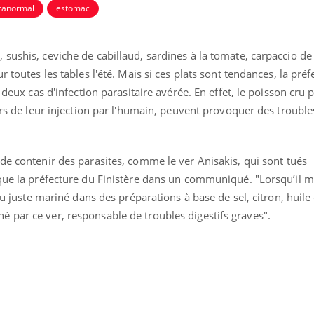
ranormal
estomac
sushis, ceviche de cabillaud, sardines à la tomate, carpaccio de
r toutes les tables l'été. Mais si ces plats sont tendances, la pré
 deux cas d'infection parasitaire avérée. En effet, le poisson cru 
ors de leur injection par l'humain, peuvent provoquer des troubles
 de contenir des parasites, comme le ver Anisakis
, qui sont tués
ique la préfecture du Finistère dans un communiqué. "Lorsqu’il 
 ou juste mariné dans des préparations à base de sel, citron, huile
Fatigue 
normal 
 par ce ver, responsable de troubles digestifs graves".
maladie
Et si le
bientôt 
plombag