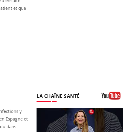
 a ensuite
atient et que
LA CHAÎNE SANTÉ
Youtube
nfections y
en Espagne et
ndu dans