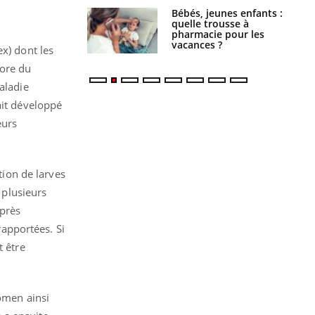
solaire du 12 août
Bébés, jeunes enfants :
erres adaptés,
quelle trousse à
dispensable pour
pharmacie pour les
 des yeux”
vacances ?
x) dont les
core du
aladie
ait développé
eurs
tion de larves
 plusieurs
après
rapportées. Si
t être
domen ainsi