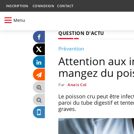
INSCRIPTION
CONNEXION
CONTACT
Menu
QUESTION D'ACTU
Prévention
Attention aux i
mangez du pois
Par
Anaïs Col
Le poisson cru peut être infect
paroi du tube digestif et tent
graves.