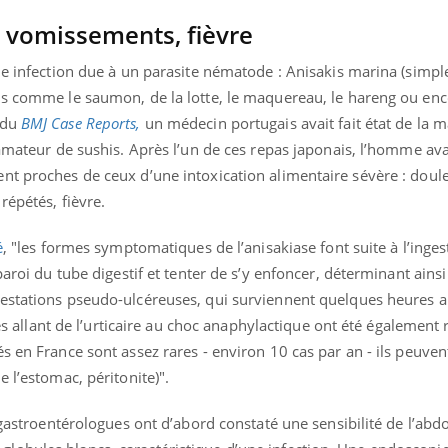
Éclipse 
, vomissements, fièvre
: “Des v
c'est in
la santé
ne infection due à un parasite nématode : Anisakis marina (simple
ns comme le saumon, de la lotte, le maquereau, le hareng ou en
 du
BMJ Case Reports,
un médecin portugais avait fait état de la m
 amateur de sushis. Après l’un de ces repas japonais, l’homme av
nt proches de ceux d’une intoxication alimentaire sévère : doul
répétés, fièvre.
é
, "les formes symptomatiques de l’anisakiase font suite à l’inges
paroi du tube digestif et tenter de s’y enfoncer, déterminant ainsi
festations pseudo-ulcéreuses, qui surviennent quelques heures 
gies allant de l’urticaire au choc anaphylactique ont été également 
s en France sont assez rares - environ 10 cas par an - ils peuven
 l’estomac, péritonite)".
s gastroentérologues ont d’abord constaté une sensibilité de l’ab