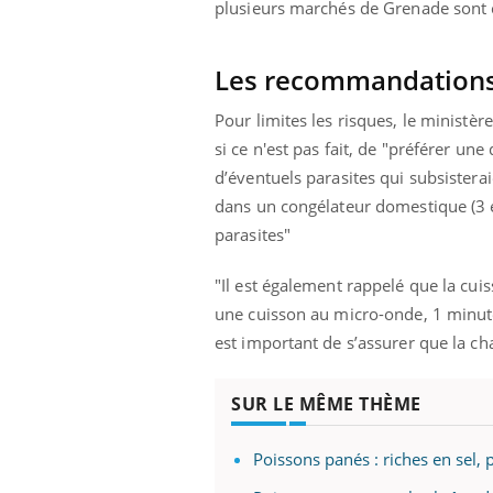
plusieurs marchés de Grenade sont 
Les recommandation
Youtube
ue » pour
COUP DE FOOD sur le diabète
Qua
Youtube
You
Pour limites les risques, le ministè
médecine
êtr
Coup de food sur le diabète, c'est votre
si ce n'est pas fait, de "préférer un
"Les
nouveau rendez-vous culinaire qui
d’éventuels parasites qui subsistera
 groupe
qual
bouscule les idées reçues ! Dans cet
dans un congélateur domestique (3 é
ère de bilan de
Doc
épisode, une ...
« jumeau
dire
parasites"
"Il est également rappelé que la cu
une cuisson au micro-onde, 1 minute
est important de s’assurer que la chai
SUR LE MÊME THÈME
Poissons panés : riches en sel,