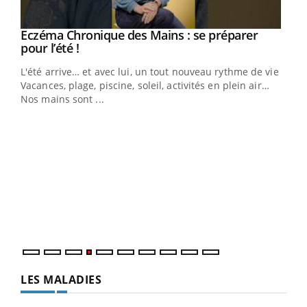
Eczéma Chronique des Mains : se préparer
Youtube
Youtube
pour l’été !
L'été arrive… et avec lui, un tout nouveau rythme de vie !
Vacances, plage, piscine, soleil, activités en plein air…
Nos mains sont ...
Dia
You
Le 
pers
ques
LES MALADIES