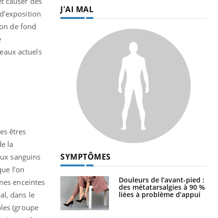
et causer des
J'AI MAL
d'exposition
ion de fond
é
veaux actuels
es êtres
e la
SYMPTÔMES
eaux sanguins
que l’on
Douleurs de l’avant-pied :
mmes enceintes
des métatarsalgies à 90 %
liées à problème d’appui
al, dans le
bles (groupe