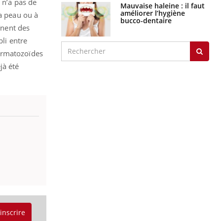
 n’a pas de
Mauvaise haleine : il faut
améliorer l’hygiène
la peau ou à
bucco-dentaire
înent des
bli entre
ermatozoïdes
jà été
'inscrire