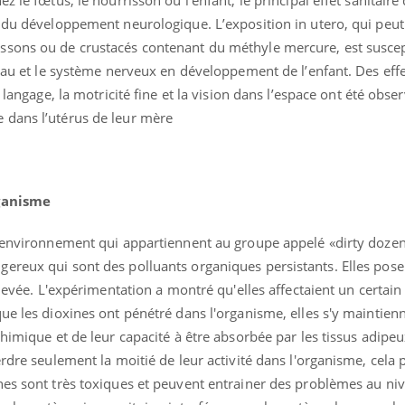
 du développement neurologique. L’exposition in utero, qui peut
sons ou de crustacés contenant du méthyle mercure, est suscep
veau et le système nerveux en développement de l’enfant. Des effe
e langage, la motricité fine et la vision dans l’espace ont été obse
 dans l’utérus de leur mère
rganisme
l'environnement qui appartiennent au groupe appelé «dirty doze
ereux qui sont des polluants organiques persistants. Elles pos
 élevée. L'expérimentation a montré qu'elles affectaient un certa
ue les dioxines ont pénétré dans l'organisme, elles s'y maintien
chimique et de leur capacité à être absorbée par les tissus adipe
erdre seulement la moitié de leur activité dans l'organisme, cela 
nes sont très toxiques et peuvent entrainer des problèmes au niv