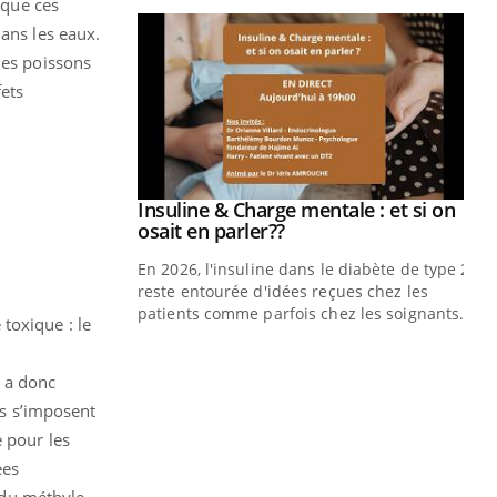
 que ces
dans les eaux.
des poissons
ets
prendre pour
Insuline & Charge mentale : et si on
Youtube
Youtube
osait en parler??
illard mental ou
En 2026, l'insuline dans le diabète de type 2
ptômes de la
reste entourée d'idées reçues chez les
ples ce qui la rend
patients comme parfois chez les soignants.
toxique : le
Ec
You
pré
 a donc
s s’imposent
L'é
ryt
 pour les
sol
ées
sont
e du méthyle