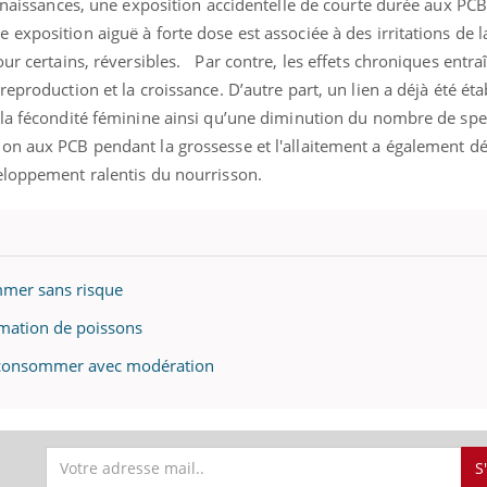
onnaissances, une exposition accidentelle de courte durée aux PCB
exposition aiguë à forte dose est associée à des irritations de 
our certains, réversibles. Par contre, les effets chroniques entra
eproduction et la croissance. D’autre part, un lien a déjà été éta
 la fécondité féminine ainsi qu’une diminution du nombre de sp
on aux PCB pendant la grossesse et l'allaitement a également dé
eloppement ralentis du nourrisson.
mmer sans risque
mmation de poissons
 à consommer avec modération
S