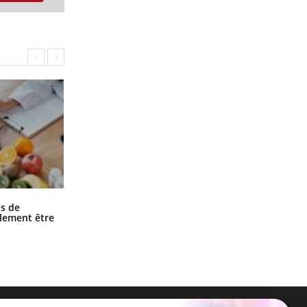
Grossesse et chaleur : ce que dit la
s de
science
alement être