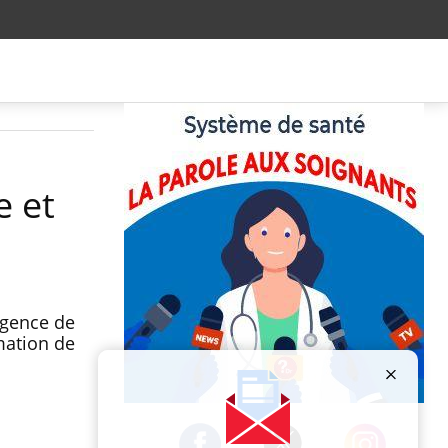
e et
Agence de
mation de
Publicité