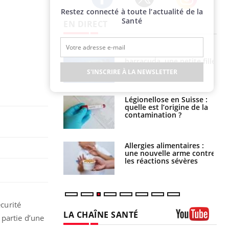
Restez connecté à toute l’actualité de la
Twitter
Facebook
Instagram
Santé
EN DIRECT
e et chaleur : ce
Mordue par un
la science
barracuda, une petite fille
secourue grâce à un
S'INSCRIRE À LA NEWSLETTER
réflexe essentiel
phone nuit-il à
Légionellose en Suisse :
tissage de la
quelle est l’origine de la
?
contamination ?
par une tique en
Allergies alimentaires :
, elle reste dans
une nouvelle arme contre
 pendant 42 jours
les réactions sévères
curité
LA CHAÎNE SANTÉ
 partie d’une
Youtube