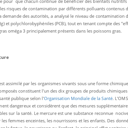
nce pour que chacun continue de bénéficier des bienfaits nutritifs
 les risques de contamination par différents polluants contenus 
 la demande des autorités, a analysé le niveau de contamination 
) et polychlorobyphéniles (PCB), tout en tenant compte des "eff
 gras oméga 3 principalement présents dans les poissons gras.
éma Chronique des Mains :
Carence en fer : com
tube
Youtube
cure
Youtube
Youtube
liquer ma maladie
prévenir
 a des sujets qui sont faciles à aborder...
Fatigue, irritabilité, brou
tres non ! D'un côté, poser des
même alopécie… Les sym
tions sur la maladie d'un proche c'est
carence en fer sont multi
est assimilé par les organismes vivants sous une forme chimique 
rer ...
...
omposés constituent l’un des dix groupes de produits chimiques
anté publique selon l’
Organisation Mondiale de la Santé
. L’OMS
ment dangereux et considèrent que des mesures supplémentaire
ables sur la santé. Le mercure est une substance reconnue nocive
r les femmes enceintes, les nourrissons et les enfants. Des donn
z le fœtus, le nourrisson ou l’enfant, le principal effet sanitair