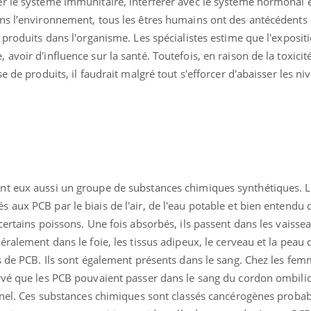
r le système immunitaire, interférer avec le système hormonal 
ns l’environnement, tous les êtres humains ont des antécédents 
 produits dans l'organisme. Les spécialistes estime que l'exposit
voir d'influence sur la santé. Toutefois, en raison de la toxicit
e de produits, il faudrait malgré tout s'efforcer d'abaisser les ni
nt eux aussi un groupe de substances chimiques synthétiques. L
aux PCB par le biais de l'air, de l'eau potable et bien entendu d
certains poissons. Une fois absorbés, ils passent dans les vaiss
ralement dans le foie, les tissus adipeux, le cerveau et la peau 
s de PCB. Ils sont également présents dans le sang. Chez les fe
rvé que les PCB pouvaient passer dans le sang du cordon ombilic
ernel. Ces substances chimiques sont classés cancérogènes proba