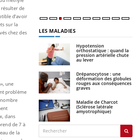
 résulter de
tible d’avoir
ts sur la
LES MALADIES
rvés chez des
Hypotension
orthostatique : quand la
pression artérielle chute
au lever
Drépanocytose : une
déformation des globules
rouges aux conséquences
n», une
graves
ent problème
in nombre
Maladie de Charcot
(Sclérose latérale
nent
amyotrophique)
ux, dans
prend de 7 à
eau de la