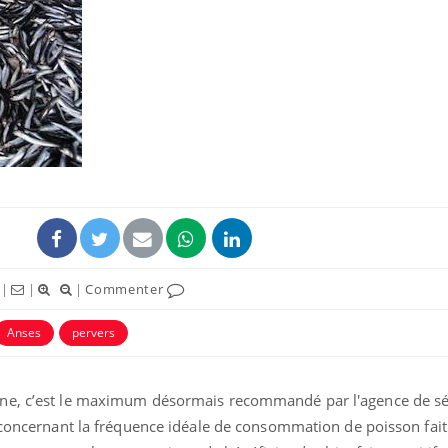
Fortes chaleurs :
Grossess
pourquoi le risque de
que dit 
noyade grimpe-t-il ?
Le Viagra pourrait-il
Le smart
freiner la propagation du
l'appren
cancer ?
lecture 
Pourquoi manger moins
Mordue 
|
|
|
Commenter
de protéines pourrait
vacances
finalement être bénéfique
le coma
Anses
pervers
ne, c’est le maximum désormais recommandé par l'agence de sé
n concernant la fréquence idéale de consommation de poisson fait