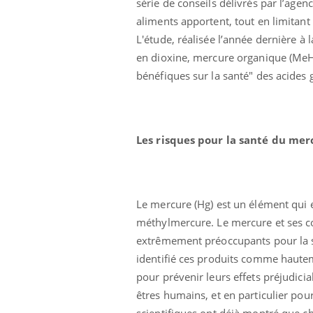
série de conseils délivrés par l’age
aliments apportent, tout en limitant
L'étude, réalisée l’année dernière à
en dioxine, mercure organique (MeHg
bénéfiques sur la santé" des acides
Ecz
You
Les risques pour la santé du mer
exp
Il y
d'au
ques
Le mercure (Hg) est un élément qui 
mont
méthylmercure. Le mercure et ses c
extrêmement préoccupants pour la s
identifié ces produits comme haute
pour prévenir leurs effets préjudici
êtres humains, et en particulier pou
scientifiques ont déjà montré que che