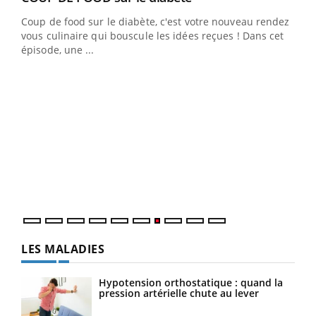
Coup de food sur le diabète, c'est votre nouveau rendez-
"Les rendez-vous de la santé et de la qualité de vie au
vous culinaire qui bouscule les idées reçues ! Dans cet
travail" de Pourquoi Docteur reçoivent Régis Blugeon,
épisode, une ...
DRH et directeur ...
Ecz
You
(3/3
Dans
vous
quot
LES MALADIES
Hypotension orthostatique : quand la
pression artérielle chute au lever