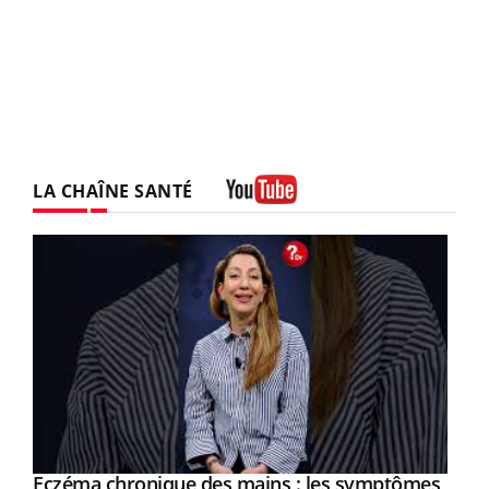
LA CHAÎNE SANTÉ
Youtube
Eczéma chronique des mains : les symptômes
Youtube