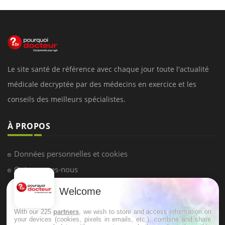
Le site santé de référence avec chaque jour toute l'actualité
médicale decryptée par des médecins en exercice et les
conseils des meilleurs spécialistes.
À PROPOS
Données personnelles et cookies
Qui sommes-nous
Conditions d'utilisation
Welcome
Plan du site
With our 225
partners
, we wish to store and access information on
Mentions Légales
your devices (cookies, pixels in emails, etc.), combine and share