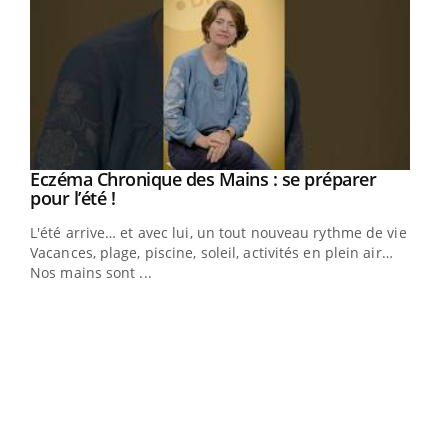
Eczéma Chronique des Mains : se préparer
Youtube
Youtube
pour l’été !
L'été arrive… et avec lui, un tout nouveau rythme de vie !
Vacances, plage, piscine, soleil, activités en plein air…
Nos mains sont ...
Dia
You
Le 
pers
ques