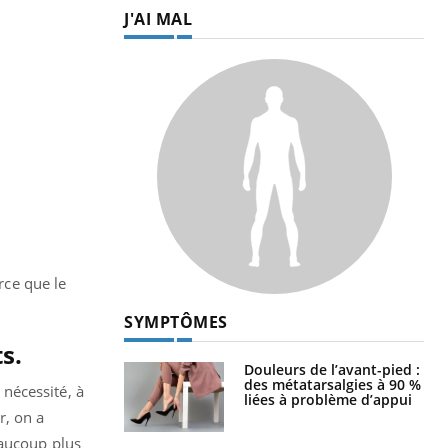
J'AI MAL
rce que le
SYMPTÔMES
s.
Douleurs de l’avant-pied :
des métatarsalgies à 90 %
 nécessité, à
liées à problème d’appui
r, on a
eaucoup plus