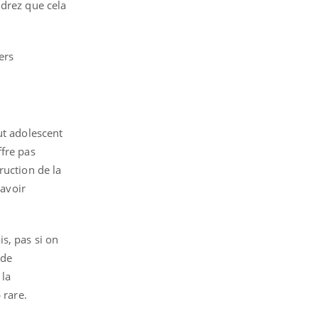
ndrez que cela
ers
ut adolescent
ffre pas
ruction de la
savoir
s, pas si on
 de
 la
 rare.