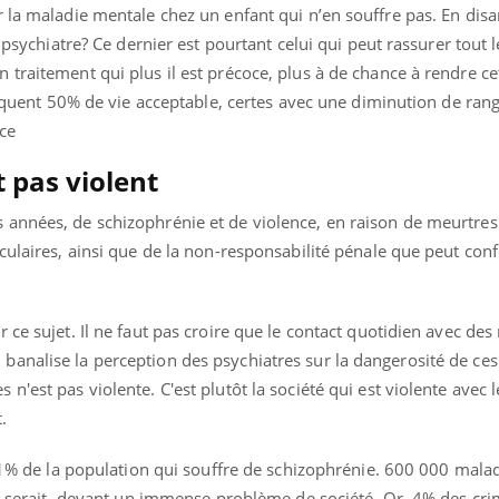
 la maladie mentale chez un enfant qui n’en souffre pas. En disa
e psychiatre? Ce dernier est pourtant celui qui peut rassurer tout
traitement qui plus il est précoce, plus à de chance à rendre ce
évoquent 50% de vie acceptable, certes avec une diminution de rang
ce
 pas violent
années, de schizophrénie et de violence, en raison de meurtres
culaires, ainsi que de la non-responsabilité pénale que peut conf
 ce sujet. Il ne faut pas croire que le contact quotidien avec de
analise la perception des psychiatres sur la dangerosité de ce
n'est pas violente. C'est plutôt la société qui est violente avec 
.
, 1% de la population qui souffre de schizophrénie. 600 000 malade
 on serait devant un immense problème de société. Or, 4% des cr