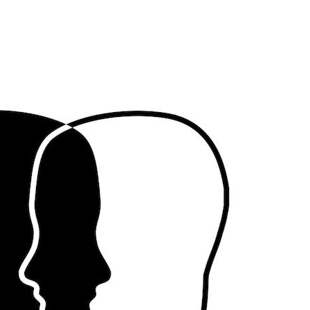
Comment oublier les
Chikung
écrans en vacances ?
West Nil
t-il dan
France ?
Toujours connectés :
Les méd
comment le travail
protègen
empiète de plus en plus
?
sur nos soirées
Cancer colorectal : une
Cytomég
stratégie simple aurait
change d
changé la donne au Pays
charge 
basque
enceint