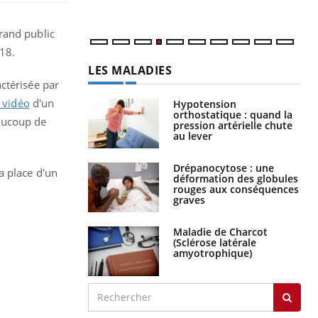
rand public
18.
LES MALADIES
ctérisée par
 vidéo
d'un
Hypotension
orthostatique : quand la
aucoup de
pression artérielle chute
au lever
Drépanocytose : une
a place d'un
déformation des globules
rouges aux conséquences
graves
Maladie de Charcot
(Sclérose latérale
amyotrophique)