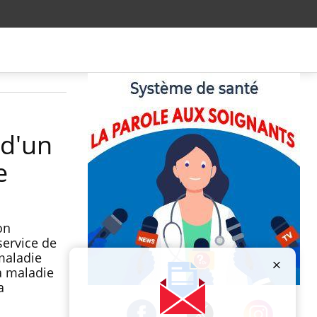
 d'un
e
on
service de
 maladie
a maladie
a
Publicité