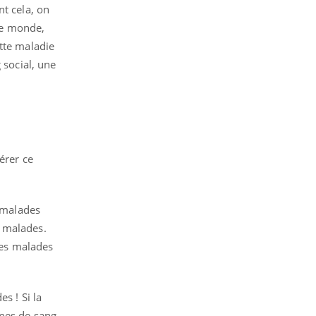
nt cela, on
 le monde,
tte maladie
 social, une
érer ce
s malades
s malades.
les malades
s ! Si la
imes de sang