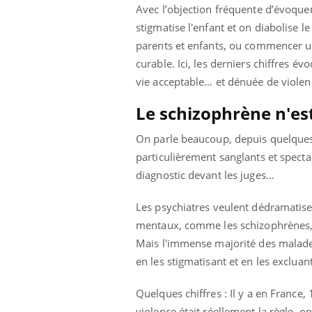
Avec l’objection fréquente d’évoquer
stigmatise l'enfant et on diabolise l
parents et enfants, ou commencer un 
curable. Ici, les derniers chiffres 
vie acceptable… et dénuée de violen
Le schizophrène n'est
On parle beaucoup, depuis quelques 
particulièrement sanglants et specta
diagnostic devant les juges…
Les psychiatres veulent dédramatiser
mentaux, comme les schizophrènes, b
Mais l'immense majorité des malades 
en les stigmatisant et en les excluant
Quelques chiffres : Il y a en France
violence était réellement la règle,