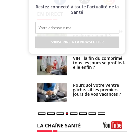
Restez connecté à toute l’actualité de la
Twitter
Facebook
Instagram
Santé
EN DIRECT
unya, dengue,
La sieste empêche-t-elle
e : que se passe-
de dormir la nuit ?
s le sud de la
S'INSCRIRE À LA NEWSLETTER
icaments GLP-1
VIH : la fin du comprimé
t-ils aussi les os
tous les jours se profile-t-
elle enfin ?
alovirus : ce qui
Pourquoi votre ventre
ans la prise en
gâche-t-il les premiers
des femmes
jours de vos vacances ?
es
LA CHAÎNE SANTÉ
Youtube