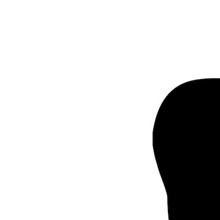
Hantavirus : un cas
détecté chez un touriste
en France
Mortalité infantile : un
rapport s’interroge sur
son taux élevé en France
Grossesse à risque : ce jus
naturel attire l'attention
des chercheurs