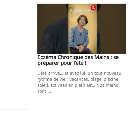
ale : et si on
Eczéma Chronique des Mains : se
Youtube
ube
Youtube
préparer pour l’été !
e diabète de type 2
L'été arrive… et avec lui, un tout nouveau
çues chez les
rythme de vie ! Vacances, plage, piscine,
ez les soignants.
soleil, activités en plein air… Nos mains
sont ...
Di
You
Le 
nom
dia
défi