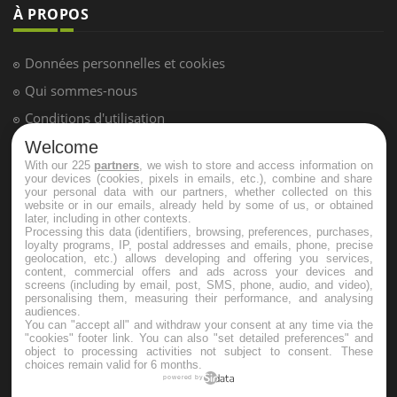
LES MALADIES
Hypotension orthostatique : quand la
pression artérielle chute au lever
Drépanocytose : une déformation des
globules rouges aux conséquences
Welcome
graves
With our 225
partners
, we wish to store and access information on
your devices (cookies, pixels in emails, etc.), combine and share
your personal data with our partners, whether collected on this
website or in our emails, already held by some of us, or obtained
Maladie de Charcot (Sclérose latérale
later, including in other contexts.
amyotrophique)
Processing this data (identifiers, browsing, preferences, purchases,
loyalty programs, IP, postal addresses and emails, phone, precise
geolocation, etc.) allows developing and offering you services,
content, commercial offers and ads across your devices and
screens (including by email, post, SMS, phone, audio, and video),
personalising them, measuring their performance, and analysing
audiences.
You can "accept all" and withdraw your consent at any time via the
"cookies" footer link
. You can also "set detailed preferences" and
object to processing activities not subject to consent. These
choices remain valid for 6 months.
powered by