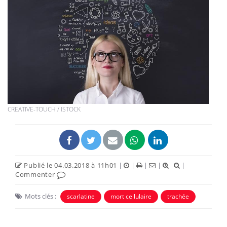
CREATIVE-TOUCH / ISTOCK
Publié le 04.03.2018 à 11h01
|
|
|
|
|
Commenter
Mots clés :
scarlatine
mort cellulaire
trachée