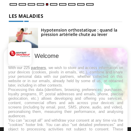
LES MALADIES
Hypotension orthostatique : quand la
pression artérielle chute au lever
Welcome
Drépanocytose : une déformation des
globules rouges aux conséquences
graves
With our 225
partners
, we wish to store and access information on
your devices (cookies, pixels in emails, etc.), combine and share
your personal data with our partners, whether collected on this
website or in our emails, already held by some of us, or obtained
Maladie de Charcot (Sclérose latérale
later, including in other contexts.
amyotrophique)
Processing this data (identifiers, browsing, preferences, purchases,
loyalty programs, IP, postal addresses and emails, phone, precise
geolocation, etc.) allows developing and offering you services,
content, commercial offers and ads across your devices and
screens (including by email, post, SMS, phone, audio, and video),
personalising them, measuring their performance, and analysing
audiences.
You can "accept all" and withdraw your consent at any time via the
"cookies" footer link
. You can also "set detailed preferences" and
object to processing activities not subject to consent. These