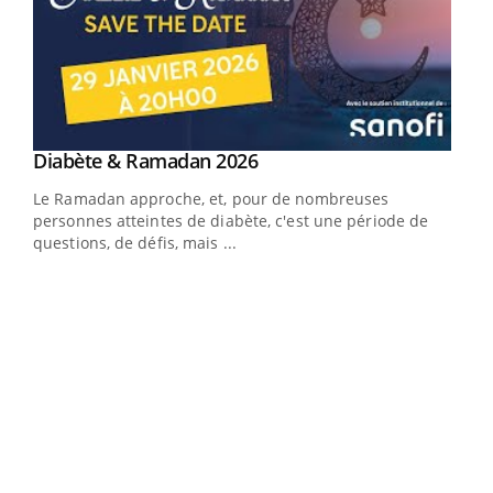
Youtube
Diabète & Ramadan 2026
Youtube
Le Ramadan approche, et, pour de nombreuses
personnes atteintes de diabète, c'est une période de
questions, de défis, mais ...
Un « jumeau numérique » pour faciliter l’accès
COU
Youtube
You
Youtube
à la médecine préventive
Coup
Un établissement lié à un groupe mutualiste innove en
vous
matière de bilan de santé : l'utilisation d'un « jumeau
épis
numérique » permet ...