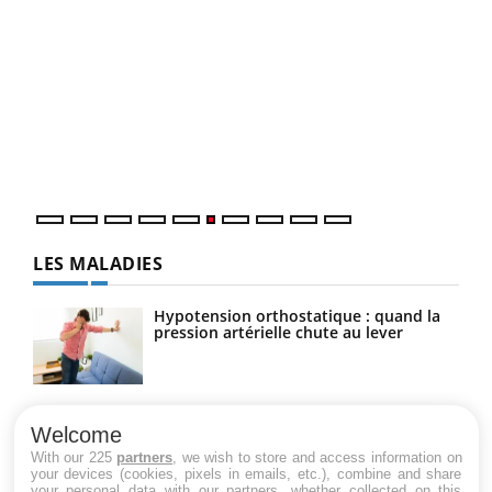
COU
You
Coup
vous
épis
LES MALADIES
Hypotension orthostatique : quand la
pression artérielle chute au lever
Drépanocytose : une déformation des
globules rouges aux conséquences
Welcome
graves
With our 225
partners
, we wish to store and access information on
your devices (cookies, pixels in emails, etc.), combine and share
your personal data with our partners, whether collected on this