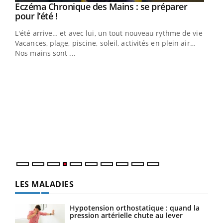
Eczéma Chronique des Mains : se préparer
Youtube
Youtube
pour l’été !
L'été arrive… et avec lui, un tout nouveau rythme de vie !
Vacances, plage, piscine, soleil, activités en plein air…
Nos mains sont ...
Dia
You
Le 
pers
ques
LES MALADIES
Hypotension orthostatique : quand la
pression artérielle chute au lever