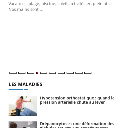
Vacances, plage, piscine, soleil, activités en plein air…
Nos mains sont ...
Dia
You
Le 
pers
ques
LES MALADIES
Hypotension orthostatique : quand la
pression artérielle chute au lever
Drépanocytose : une déformation des
globules rouges aux conséquences