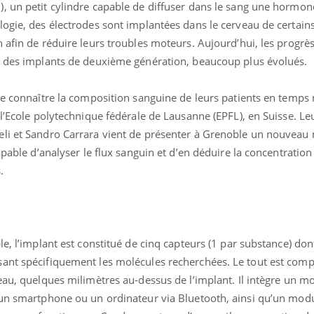
, un petit cylindre capable de diffuser dans le sang une hormon
ogie, des électrodes sont implantées dans le cerveau de certains
 afin de réduire leurs troubles moteurs. Aujourd’hui, les progrè
r des implants de deuxième génération, beaucoup plus évolués.
de connaître la composition sanguine de leurs patients en temps r
 l’Ecole polytechnique fédérale de Lausanne (EPFL), en Suisse. Le
eli et Sandro Carrara vient de présenter à Grenoble un nouveau
apable d’analyser le flux sanguin et d’en déduire la concentration
.
e, l’implant est constitué de cinq capteurs (1 par substance) don
ant spécifiquement les molécules recherchées. Le tout est comp
eau, quelques milimètres au-dessus de l’implant. Il intègre un m
 un smartphone ou un ordinateur via Bluetooth, ainsi qu’un mod