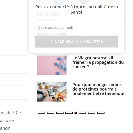
Restez connecté à toute l’actualité de la
Twitter
Facebook
Instagram
Santé
EN DIRECT
e empêche-t-elle
Fortes chaleurs :
r la nuit ?
pourquoi le risque de
noyade grimpe-t-il ?
S'INSCRIRE À LA NEWSLETTER
 fin du comprimé
Le Viagra pourrait-il
 jours se profile-t-
freiner la propagation du
n ?
cancer ?
i votre ventre
Pourquoi manger moins
il les premiers
de protéines pourrait
 vos vacances ?
finalement être bénéfique
ostic ? Ce
pas une
lanon