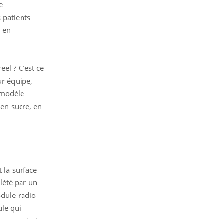
e
 patients
s en
éel ? C’est ce
ur équipe,
 modèle
 en sucre, en
t la surface
lété par un
odule radio
ule qui