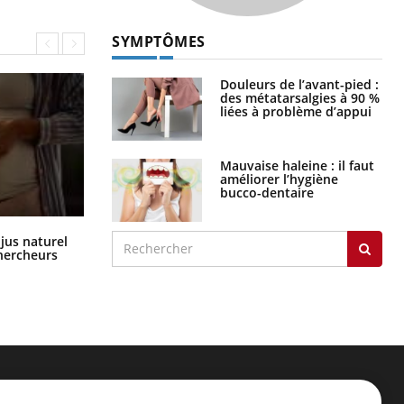
SYMPTÔMES
Douleurs de l’avant-pied :
des métatarsalgies à 90 %
liées à problème d’appui
Mauvaise haleine : il faut
améliorer l’hygiène
bucco-dentaire
Comment oublier les écrans en
 jus naturel
vacances ?
chercheurs
ER