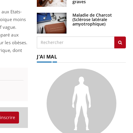
graves
 aux Etats-
Maladie de Charcot
Quoique moins
(Sclérose latérale
amyotrophique)
f vague.
mparé aux
ur les obèses.
rique, dont
J'AI MAL
'inscrire