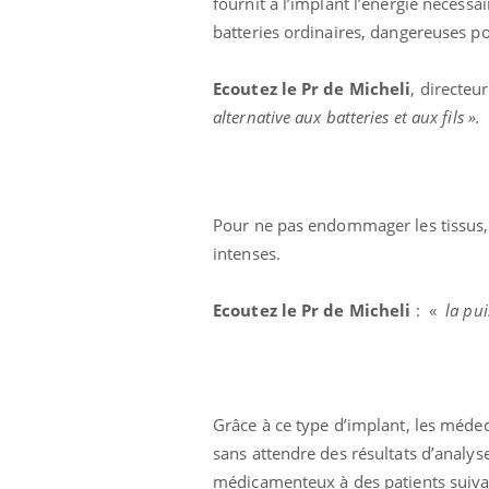
fournit à l’implant l’énergie nécessa
batteries ordinaires, dangereuses po
Ecoutez le Pr de Micheli
, directeu
alternative aux batteries et aux fils ».
Pour ne pas endommager les tissus, 
Carence en fer : comprendre pour
intenses.
Youtube
Youtube
prévenir
Ecoutez le Pr de Micheli
: «
la pu
Fatigue, irritabilité, brouillard mental ou
même alopécie… Les symptômes de la
carence en fer sont multiples ce qui la rend
...
 Mains :
Ins
You
Youtube
osa
Grâce à ce type d’implant, les méde
sans attendre des résultats d’analyse
aciles à aborder...
En 2
poser des
rest
médicamenteux à des patients suiva