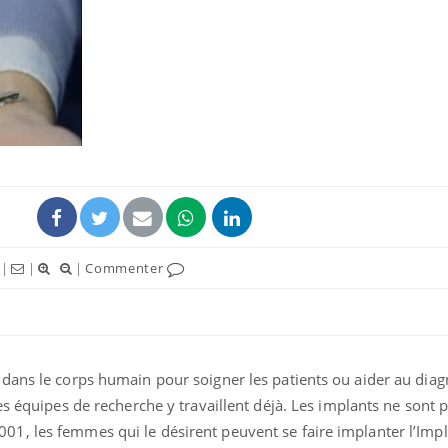
Chikungunya, dengue,
La siest
West Nile : que se passe-
de dormi
t-il dans le sud de la
France ?
Les médicaments GLP-1
VIH : la
protègent-ils aussi les os
tous les
?
elle enfi
|
|
|
Commenter
Cytomégalovirus : ce qui
Pourquo
change dans la prise en
gâche-t-
charge des femmes
jours de
enceintes
dans le corps humain pour soigner les patients ou aider au diagn
es équipes de recherche y travaillent déjà. Les implants ne sont 
1, les femmes qui le désirent peuvent se faire implanter l’Imp