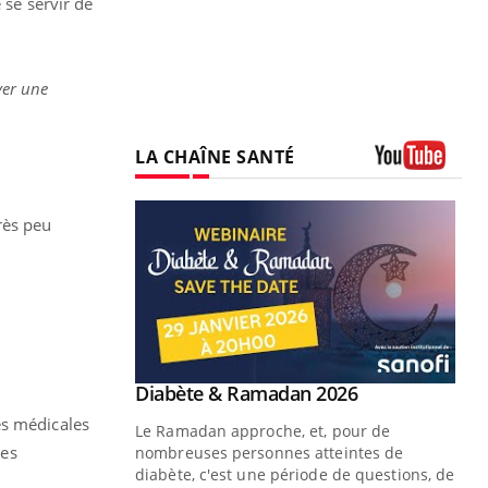
 se servir de
uver une
LA CHAÎNE SANTÉ
Youtube
rès peu
Youtube
 Mains : se
Diabète & Ramadan 2026
Youtube
outube
es médicales
Le Ramadan approche, et, pour de
ges
 un tout nouveau
nombreuses personnes atteintes de
plage, piscine,
diabète, c'est une période de questions, de