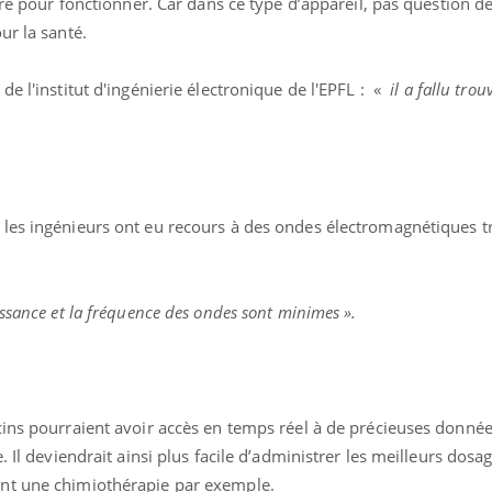
ire pour fonctionner. Car dans ce type d’appareil, pas question de
ur la santé.
r de l'institut d'ingénierie électronique de l'EPFL : «
il a fallu tro
les ingénieurs ont eu recours à des ondes électromagnétiques t
issance et la fréquence des ondes sont minimes ».
uline & Charge mentale : et si on
Eczéma Chronique des
tube
Youtube
Youtube
Y
it en parler??
préparer pour l’été !
cins pourraient avoir accès en temps réel à de précieuses donné
. Il deviendrait ainsi plus facile d’administrer les meilleurs dosa
026, l'insuline dans le diabète de type 2
L'été arrive… et avec lui,
e entourée d'idées reçues chez les
rythme de vie ! Vacances, 
nt une chimiothérapie par exemple.