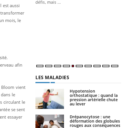
 air… Nos mains
défis, mais ...
l est aussi
Un
You
e transformer
fac
un mois, le
pr
Un 
mut
san
num
sité.
cerveau afin
LES MALADIES
n Bloom vient
Hypotension
 dans le
orthostatique : quand la
pression artérielle chute
s circulant le
au lever
antée se sent
Drépanocytose : une
rent essayer
déformation des globules
rouges aux conséquences