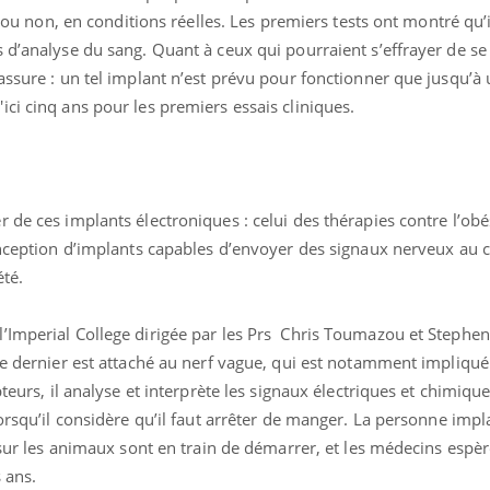
ients comme parfois chez les soignants.
soleil, activités en plein
e ou non, en conditions réelles. Les premiers tests ont montré qu’i
sont ...
 d’analyse du sang. Quant à ceux qui pourraient s’effrayer de s
assure : un tel implant n’est prévu pour fonctionner que jusqu’à 
ci cinq ans pour les premiers essais cliniques.
 de ces implants électroniques : celui des thérapies contre l’obé
onception d’implants capables d’envoyer des signaux nerveux au 
té.
’Imperial College dirigée par les Prs Chris Toumazou et Stephe
Ce dernier est attaché au nerf vague, qui est notamment impliqué
teurs, il analyse et interprète les signaux électriques et chimique
lorsqu’il considère qu’il faut arrêter de manger. La personne impl
s sur les animaux sont en train de démarrer, et les médecins espè
 ans.