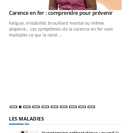
Youtube
a
Carence en fer : comprendre pour prévenir
Youtube
Fatigue, irritabilité, brouillard mental ou même
s non
alopécie… Les symptômes de la carence en fer sont
multiples ce qui la rend ...
Ins
You
par
En 2
ento
parf
LES MALADIES
Hypotension orthostatique : quand la