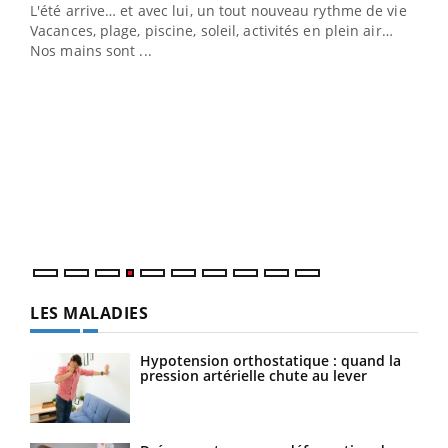
L'été arrive… et avec lui, un tout nouveau rythme de vie !
Vacances, plage, piscine, soleil, activités en plein air…
Nos mains sont ...
Dia
You
Le 
pers
ques
LES MALADIES
Hypotension orthostatique : quand la
pression artérielle chute au lever