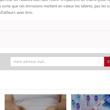
n sorte que ces émissions mettent en valeur les talents, pas les s
'ailleurs avec brio.
S
Fortes chaleurs :
Grossess
pourquoi le risque de
que dit 
noyade grimpe-t-il ?
S
Le Viagra pourrait-il
Le smart
freiner la propagation du
l'appren
cancer ?
lecture 