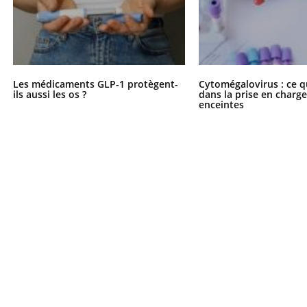
Pourquoi manger moins
Mordue 
de protéines pourrait
vacances
finalement être bénéfique
le coma
Les médicaments GLP-1 protègent-
Cytomégalovirus : ce q
ils aussi les os ?
dans la prise en char
enceintes