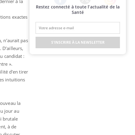
ernier à la
Restez connecté à toute l’actualité de la
Twitter
Facebook
Instagram
Santé
itions exactes
, n’aurait pas
S'INSCRIRE À LA NEWSLETTER
 D’ailleurs,
du candidat :
tre ».
lité d'en tirer
es intuitions
nouveau la
u jour au
i brutale
ent, à de
n discuter.