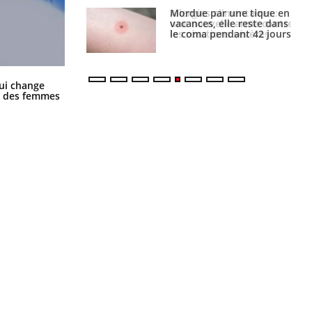
par une tique en
Allergies alimentaires :
, elle reste dans
une nouvelle arme contre
 pendant 42 jours
les réactions sévères
La sieste empêche-t-elle de dormir
ui change
la nuit ?
ge des femmes