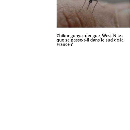
lovirus : ce qui
Pourquoi votre ventre
ans la prise en
gâche-t-il les premiers
des femmes
jours de vos vacances ?
s
Chikungunya, dengue, West Nile :
que se passe-t-il dans le sud de la
France ?