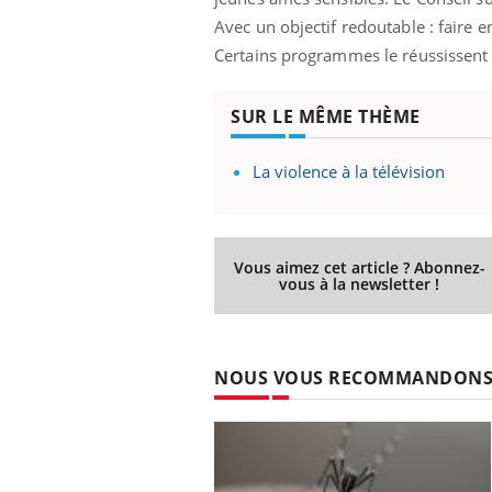
Avec un objectif redoutable : faire e
Certains programmes le réussissent d
SUR LE MÊME THÈME
La violence à la télévision
Vous aimez cet article ? Abonnez-
vous à la newsletter !
unya, dengue,
La sieste empêche-t-elle
e : que se passe-
de dormir la nuit ?
 le sud de la
NOUS VOUS RECOMMANDON
icaments GLP-1
VIH : la fin du comprimé
-ils aussi les os
tous les jours se profile-t-
elle enfin ?