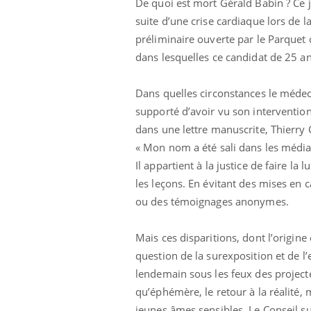
De quoi est mort Gérald Babin ? Ce 
suite d’une crise cardiaque lors de 
préliminaire ouverte par le Parquet 
dans lesquelles ce candidat de 25 an
Dans quelles circonstances le médecin
supporté d’avoir vu son intervention
dans une lettre manuscrite, Thierry C
« Mon nom a été sali dans les médias
Il appartient à la justice de faire la
les leçons. En évitant des mises en 
ou des témoignages anonymes.
Mais ces disparitions, dont l’origin
question de la surexposition et de 
lendemain sous les feux des projecte
qu’éphémère, le retour à la réalité, m
jeunes âmes sensibles. Le Conseil su