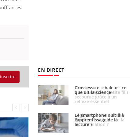
ouffrances.
EN DIRECT
'inscrire
e et chaleur : ce
Mordue par un
la science
barracuda, une petite fille
secourue grâce à un
réflexe essentiel
phone nuit-il à
Légionellose en Suisse :
tissage de la
quelle est l’origine de la
?
contamination ?