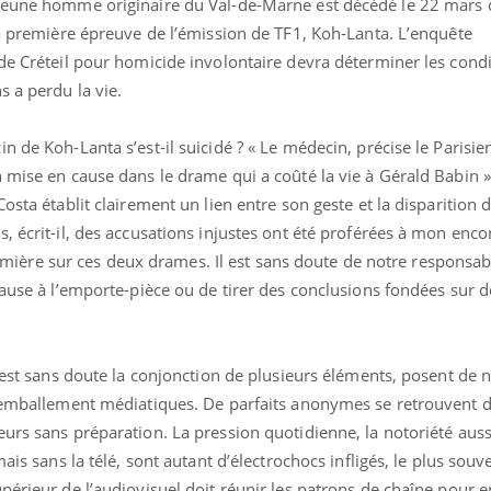
jeune homme originaire du Val-de-Marne est décédé le 22 mars d
la première épreuve de l’émission de TF1, Koh-Lanta. L’enquête
de Créteil pour homicide involontaire devra déterminer les cond
s a perdu la vie.
 de Koh-Lanta s’est-il suicidé ? « Le médecin, précise le Parisien
 mise en cause dans le drame qui a coûté la vie à Gérald Babin ».
osta établit clairement un lien entre son geste et la disparition 
, écrit-il, des accusations injustes ont été proférées à mon encon
 lumière sur ces deux drames. Il est sans doute de notre responsabi
cause à l’emporte-pièce ou de tirer des conclusions fondées sur d
e est sans doute la conjonction de plusieurs éléments, posent de 
l’emballement médiatiques. De parfaits anonymes se retrouvent d
urs sans préparation. La pression quotidienne, la notoriété auss
ais sans la télé, sont autant d’électrochocs infligés, le plus souv
périeur de l’audiovisuel doit réunir les patrons de chaîne pour e