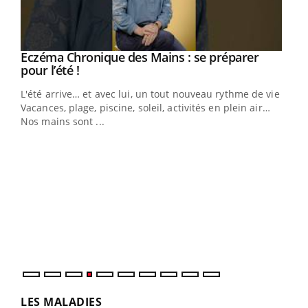
Eczéma Chronique des Mains : se préparer
Youtube
Youtube
pour l’été !
L'été arrive… et avec lui, un tout nouveau rythme de vie !
Vacances, plage, piscine, soleil, activités en plein air…
Nos mains sont ...
Dia
You
Le 
pers
ques
LES MALADIES