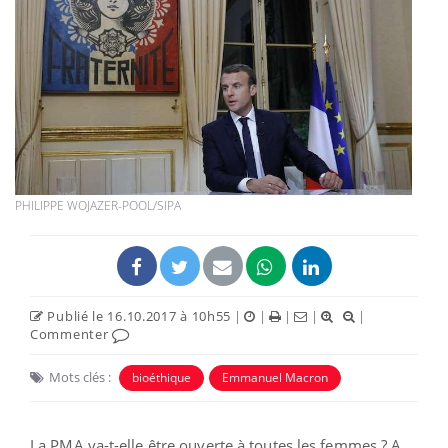
PHILIPPE WOJAZER-POOL/SIPA
Publié le 16.10.2017 à 10h55
|
|
|
|
|
Commenter
Mots clés :
bioéthique
Emmanuel Macron
La PMA va-t-elle être ouverte à toutes les femmes ? A